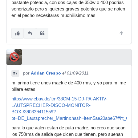
bastante potencia, con dos cajas de 350w o 400 podrias
sonorizarlo pero si quieres graves potentes que se noten
en el pecho necesitaras muchiiiisimo mas
por
Adrian Crespo
el 01/09/2011
#7
mi primo tiene unos mackie de 400 rms, y yo para mi me
pillara estes
http://www.ebay.de/itm/38CM-15-DJ-PA-AKTIV-
LAUTSPRECHER-DISCO-MONITOR-
BOX-/390339411559?
pt=DE_Lautsprecher_Martin&hash=item5ae20abe67#ht_6099
para lo que valen estan de puta madre, no creo que sean
los 750rms de salida que dicen que tienen, pero suenan