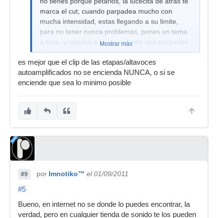
no tienes porque petarlos, la lucecita de atras te
marca el cut, cuando parpadea mucho con
mucha intensidad, estas llegando a su limite,
para no tener nunca problemas, pones un tema
a tope, y regulas a tu gusto hasta que parpadee
Mostrar más
con poca intensidad, es decir, con margen, por si
es mejor que el clip de las etapas/altavoces
en una de estas le das ,demas a los bajos y se lo
autoamplificados no se encienda NUNCA, o si se
flipan no rebentarlos, yo llevo tiempo con ellos y
enciende que sea lo minimo posible
marabilla
por
Imnotiko™
el 01/09/2011
#9
#5
Bueno, en internet no se donde lo puedes encontrar, la
verdad, pero en cualquier tienda de sonido te los pueden