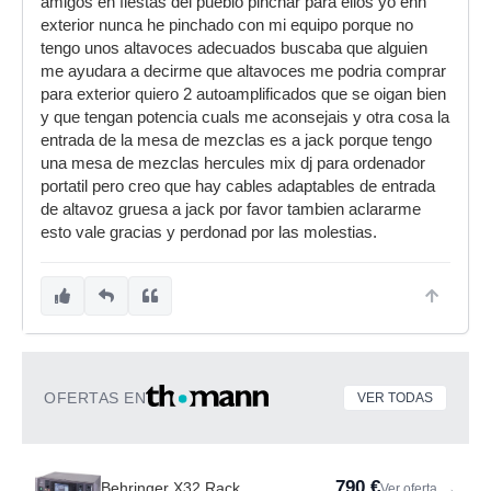
amigos en fiestas del pueblo pinchar para ellos yo enn
exterior nunca he pinchado con mi equipo porque no
tengo unos altavoces adecuados buscaba que alguien
me ayudara a decirme que altavoces me podria comprar
para exterior quiero 2 autoamplificados que se oigan bien
y que tengan potencia cuals me aconsejais y otra cosa la
entrada de la mesa de mezclas es a jack porque tengo
una mesa de mezclas hercules mix dj para ordenador
portatil pero creo que hay cables adaptables de entrada
de altavoz gruesa a jack por favor tambien aclararme
esto vale gracias y perdonad por las molestias.
OFERTAS EN
VER TODAS
790 €
Behringer X32 Rack
Ver oferta
→