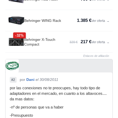
1.385 €
Behringer WING Rack
Ver oferta
→
-32%
Behringer X-Touch
217 €
320 €
Ver oferta
→
Compact
Enlaces de afiliación
por
Dani
el 30/08/2011
#2
por las conexiones no te preocupes, hay todo tipo de
adaptadores en el mercado, en cuanto a los altavoces....
da mas datos:
-nº de personas que va a haber
-Presupuesto