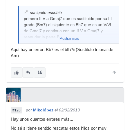
soniquite escribió:
primero II V a Gmaj7 que es sustituido por su III
grado (Bm7) el siguiente es Bb7 que es un V/VI
de Gmaj7 y continua con un II V a Gmaj7 y
reanudar la parte B.
Mostrar más
Aquí hay un error: Bb7 es el bII7/ii (Sustituto tritonal de
Am)
por
Mikolópez
el 02/02/2013
#126
Hay unos cuantos errores más...
No sé si tiene sentido rescatar estos hilos por muy