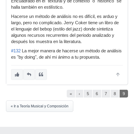
Encuadrado en el "textural y de contexto" o "histórico" se
halla también en estilístico.
Hacerse un método de análisis no es difícil, es arduo y
largo, pero no complicado. Jerry Coker tiene un libro de
el lenguaje del bebop (estilo del jazz) donde sintetiza
algunos recursos recurrentes del periodo analizado y
después los muestra en la literatura.
#132
La mejor manera de hacerse un método de análisis
es "by doing", de ahí mi ánimo a tu propuesta.
«
‹
5
6
7
8
9
« Ir a Teoría Musical y Composición