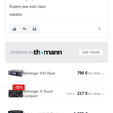
Espero que este claro.
saludos
OFERTAS EN
VER TODAS
790 €
Behringer X32 Rack
Ver oferta
→
-32%
Behringer X-Touch
217 €
320 €
Ver oferta
→
Compact