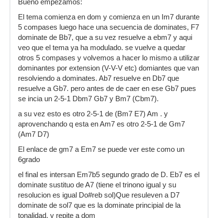
Bueno empezamos:
El tema comienza en dom y comienza en un Im7 durante
5 compases luego hace una secuencia de dominates, F7
dominate de Bb7, que a su vez resuelve a ebm7 y aqui
veo que el tema ya ha modulado. se vuelve a quedar
otros 5 compases y volvemos a hacer lo mismo a utilizar
dominantes por extension (V-V-V etc) domiantes que van
resolviendo a dominates. Ab7 resuelve en Db7 que
resuelve a Gb7. pero antes de de caer en ese Gb7 pues
se incia un 2-5-1 Dbm7 Gb7 y Bm7 (Cbm7).
a su vez esto es otro 2-5-1 de (Bm7 E7) Am . y
aprovenchando q esta en Am7 es otro 2-5-1 de Gm7
(Am7 D7)
El enlace de gm7 a Em7 se puede ver este como un
6grado
el final es intersan Em7b5 segundo grado de D. Eb7 es el
dominate sustituo de A7 (tiene el trinono igual y su
resolucion es igual Do#reb sol)Que resuleven a D7
dominate de sol7 que es la dominate principial de la
tonalidad. y repite a dom