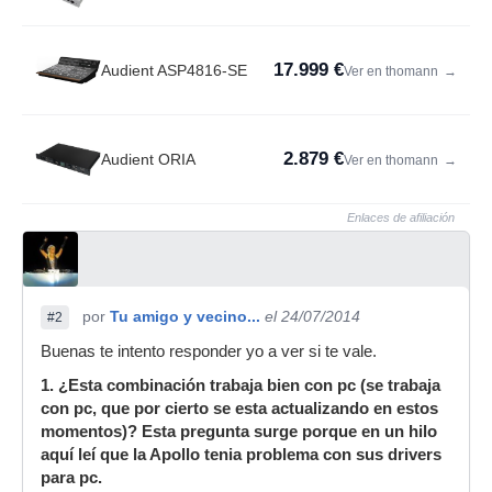
17.999 €
Audient ASP4816-SE
Ver en thomann
→
2.879 €
Audient ORIA
Ver en thomann
→
Enlaces de afiliación
por
Tu amigo y vecino...
el 24/07/2014
#2
Buenas te intento responder yo a ver si te vale.
1. ¿Esta combinación trabaja bien con pc (se trabaja
con pc, que por cierto se esta actualizando en estos
momentos)? Esta pregunta surge porque en un hilo
aquí leí que la Apollo tenia problema con sus drivers
para pc.