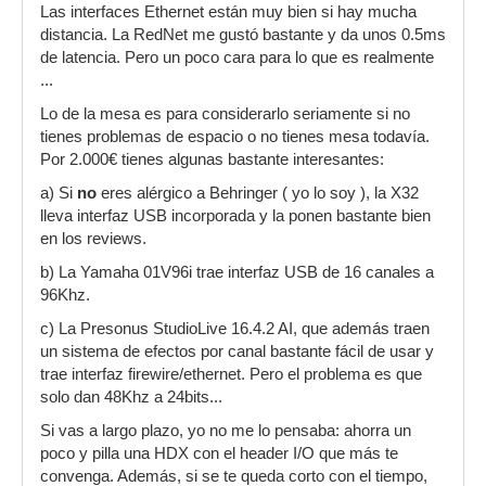
Las interfaces Ethernet están muy bien si hay mucha
distancia. La RedNet me gustó bastante y da unos 0.5ms
de latencia. Pero un poco cara para lo que es realmente
...
Lo de la mesa es para considerarlo seriamente si no
tienes problemas de espacio o no tienes mesa todavía.
Por 2.000€ tienes algunas bastante interesantes:
a) Si
no
eres alérgico a Behringer ( yo lo soy ), la X32
lleva interfaz USB incorporada y la ponen bastante bien
en los reviews.
b) La Yamaha 01V96i trae interfaz USB de 16 canales a
96Khz.
c) La Presonus StudioLive 16.4.2 AI, que además traen
un sistema de efectos por canal bastante fácil de usar y
trae interfaz firewire/ethernet. Pero el problema es que
solo dan 48Khz a 24bits...
Si vas a largo plazo, yo no me lo pensaba: ahorra un
poco y pilla una HDX con el header I/O que más te
convenga. Además, si se te queda corto con el tiempo,