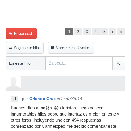
1
2
3
4
5
›
»
Enviar post
Seguir este hilo
Marcar como favorito
por
Orlando Cruz
el 24/07/2014
#1
Buenos días a tod@s l@s foristas, luego de leer
innumerables hilos sobre que interfaz es mejor, en este y
otros foros, incluyendo uno con 494 respuestas
comenzado por Carmelopec me decido comenzar este