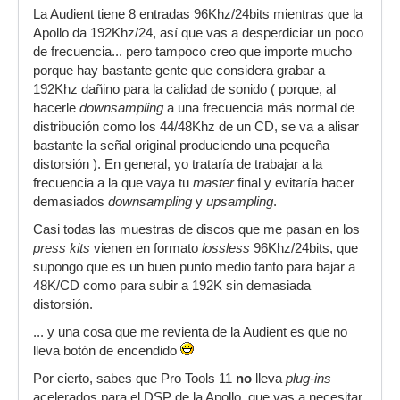
La Audient tiene 8 entradas 96Khz/24bits mientras que la
Apollo da 192Khz/24, así que vas a desperdiciar un poco
de frecuencia... pero tampoco creo que importe mucho
porque hay bastante gente que considera grabar a
192Khz dañino para la calidad de sonido ( porque, al
hacerle
downsampling
a una frecuencia más normal de
distribución como los 44/48Khz de un CD, se va a alisar
bastante la señal original produciendo una pequeña
distorsión ). En general, yo trataría de trabajar a la
frecuencia a la que vaya tu
master
final y evitaría hacer
demasiados
downsampling
y
upsampling
.
Casi todas las muestras de discos que me pasan en los
press kits
vienen en formato
lossless
96Khz/24bits, que
supongo que es un buen punto medio tanto para bajar a
48K/CD como para subir a 192K sin demasiada
distorsión.
... y una cosa que me revienta de la Audient es que no
lleva botón de encendido
Por cierto, sabes que Pro Tools 11
no
lleva
plug-ins
acelerados para el DSP de la Apollo, que vas a necesitar