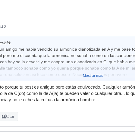
2010
cribió:
s un amigo me habia vendido su armonica dianotizada en A y me pase t
l pero me di cuenta que la armonica no sonaba como en las canciones
ces hoy se la devolvi y me conpre una dianotizada en C, que habia av
calle tampoco sonaba como yo queria porque sonaba como la A de mi a
ar una solucion asi toco como deseo. Necesito consejos porfavorrr.
Mostrar más
sto porque tu post es antiguo pero estás equivocado. Cualquier armóni
to la de C(do) como la de A(la) te pueden valer o cualquier otra... lo q
ncia y no le eches la culpa a la armónica hombre...
Citar