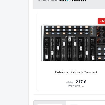
-3
Behringer X-Touch Compact
217 €
320 €
Ver oferta
→