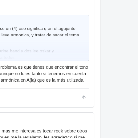
e un (4) eso significa q en el agujerito
leve armonica, y tratar de sacar el tema
ine band y dos lee oskar y
 a todos
problema es que tienes que encontrar el tono
 aunque no lo es tanto si tenemos en cuenta
 armónica en A(la) que es la más utilizada.
e mas me interesa es tocar rock sobre otros
/ pues me la regalaron. les agradezco si me