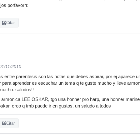
os porfavorrr.
Citar
 01/11/2010
 entre parentesis son las notas que debes aspirar, por ej aparece un 
or para aprender es escuchar un tema q te guste mucho y lleve armon
mucho. saludos!!
 armonica LEE OSKAR, tgo una honner pro harp, una honner marine 
skar, creo q tmb puede ir en gustos. un saludo a todos
Citar