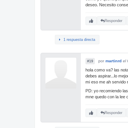
deseo. Necesito consej
Responder
1 respuesta directa
por
martinrd
el
#19
hola como va? las notas
debes aspirar...lo mej
mi eso me ah servido 
PD: yo recomiendo las
mne quedo con la lee o
Responder