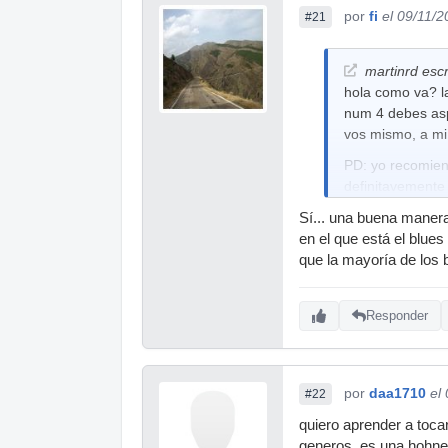
por
fi
el 09/11/
#21
martinrd escr
hola como va? la
num 4 debes aspi
vos mismo, a mi
PD: yo recomien
definitavemente
Sí... una buena manera
en el que está el blue
que la mayoría de los b
Responder
por
daa1710
el
#22
quiero aprender a toca
generos. es una hohner 