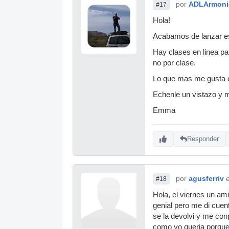
por
ADLArmoni
#17
Hola!
Acabamos de lanzar es
Hay clases en linea par
no por clase.
Lo que mas me gusta es
Echenle un vistazo y m
Emma
Responder
por
agusferriv
#18
Hola, el viernes un a
genial pero me di cue
se la devolvi y me con
como yo queria porque