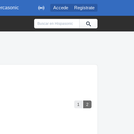

rcasonic
Accede
Regístrate
1
2