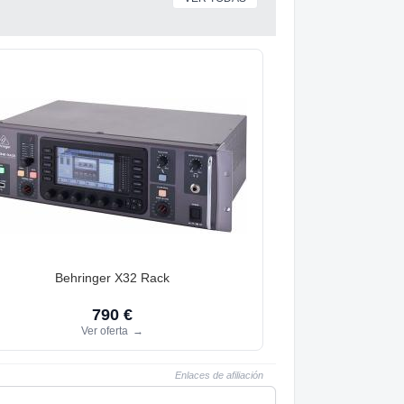
Behringer X32 Rack
790 €
Ver oferta
→
Enlaces de afiliación