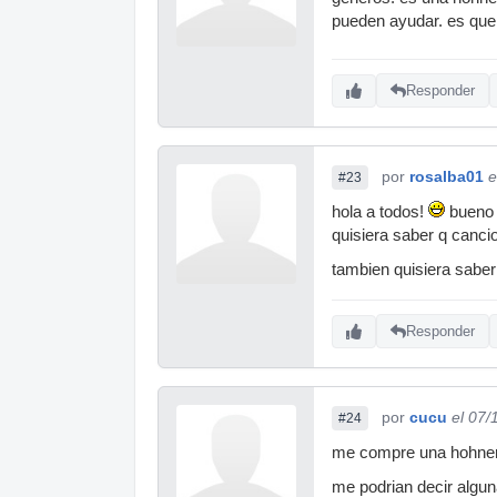
pueden ayudar. es que
Responder
por
rosalba01
e
#23
hola a todos!
bueno 
quisiera saber q canc
tambien quisiera sabe
Responder
por
cucu
el 07/
#24
me compre una hohner 
me podrian decir algun