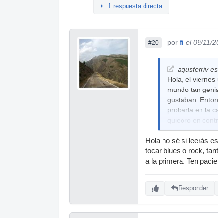
1 respuesta directa
por
fi
el 09/11/
#20
agusferriv es
Hola, el vierne
mundo tan genia
gustaban. Enton
probarla en la 
quieoro en contr
Hola no sé si leerás e
tocar blues o rock, tan
a la primera. Ten pacie
Responder