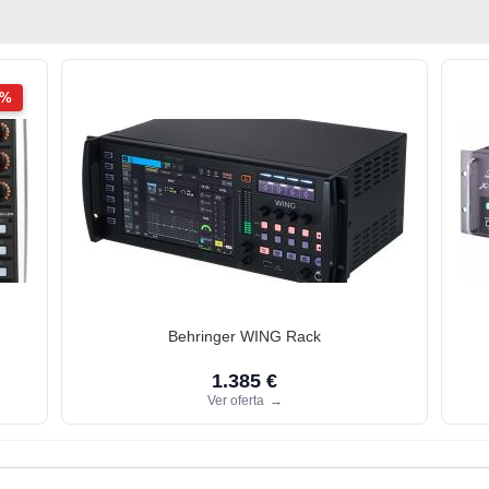
2%
Behringer WING Rack
1.385 €
Ver oferta
→