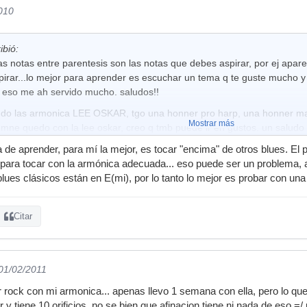
2010
ibió:
s notas entre parentesis son las notas que debes aspirar, por ej aparec
rar...lo mejor para aprender es escuchar un tema q te guste mucho y l
 eso me ah servido mucho. saludos!!
do las armonica LEE OSKAR, tgo una honner pro harp, una honner mar
Mostrar más
 mne quedo con la lee oskar, creo q tmb puede ir en gustos. un saludo
 de aprender, para mí la mejor, es tocar "encima" de otros blues. El 
s para tocar con la armónica adecuada... eso puede ser un problema,
lues clásicos están en E(mi), por lo tanto lo mejor es probar con una
Citar
 01/02/2011
r rock con mi armonica... apenas llevo 1 semana con ella, pero lo qu
y tiene 10 orificios. no se bien que afinacion tiene ni nada de eso =