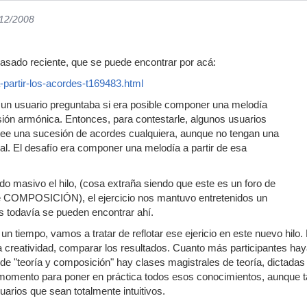
/12/2008
epasado reciente, que se puede encontrar por acá:
-partir-los-acordes-t169483.html
lo, un usuario preguntaba si era posible componer una melodía
ión armónica. Entonces, para contestarle, algunos usuarios
ee una sucesión de acordes cualquiera, aunque no tengan una
nal. El desafío era componer una melodía a partir de esa
do masivo el hilo, (cosa extraña siendo que este es un foro de
de COMPOSICIÓN), el ejercicio nos mantuvo entretenidos un
os todavía se pueden encontrar ahí.
n tiempo, vamos a tratar de reflotar ese ejericio en este nuevo hilo.
la creatividad, comparar los resultados. Cuanto más participantes hay
o de "teoría y composición" hay clases magistrales de teoría, dicta
momento para poner en práctica todos esos conocimientos, aunque ta
rios que sean totalmente intuitivos.