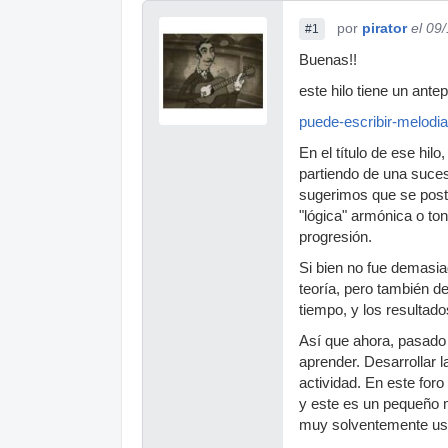
por
pirator
el 09
#1
Buenas!!
este hilo tiene un ant
puede-escribir-melodia
En el título de ese hi
partiendo de una suces
sugerimos que se post
"lógica" armónica o to
progresión.
Si bien no fue demasia
teoría, pero también 
tiempo, y los resultad
Así que ahora, pasado u
aprender. Desarrollar 
actividad. En este for
y este es un pequeño 
muy solventemente usua