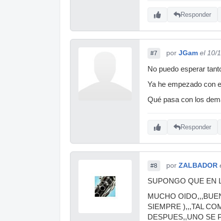
Responder
por
JGam
el 10/
#7
No puedo esperar tant
Ya he empezado con el
Qué pasa con los de
Responder
por
ZALBADOR
#8
SUPONGO QUE EN LA
MUCHO OIDO,,,BUEN
SIEMPRE ),,,TAL C
DESPUES,,UNO SE P