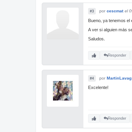
por
cescmat
el 
#3
Bueno, ya tenemos el 
A ver si alguien más s
Saludos.
Responder
por
MartinLavag
#4
Excelente!
Responder