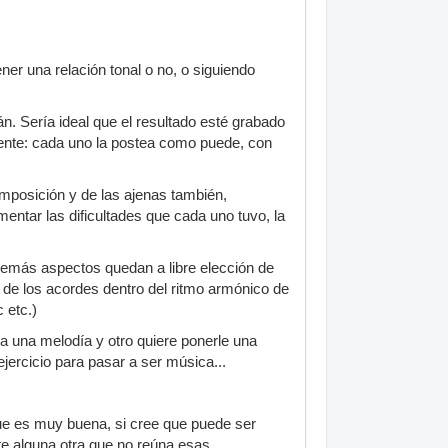
ner una relación tonal o no, o siguiendo
n. Sería ideal que el resultado esté grabado
uyente: cada uno la postea como puede, con
omposición y de las ajenas también,
ntar las dificultades que cada uno tuvo, la
s demás aspectos quedan a libre elección de
n de los acordes dentro del ritmo armónico de
 etc.)
ea una melodía y otro quiere ponerle una
 ejercicio para pasar a ser música...
que es muy buena, si cree que puede ser
nte alguna otra que no reúna esas