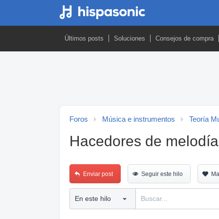
Últimos posts
Soluciones
Consejos de compra
Foros
Música e instrumentos
Teoría M
Hacedores de melodías:
Enviar post
Seguir este hilo
Ma