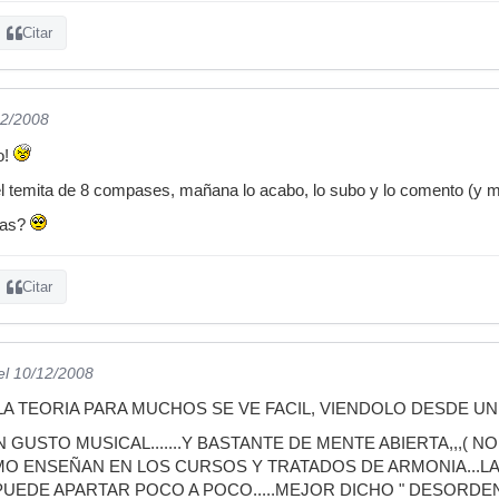
Citar
12/2008
o!
 temita de 8 compases, mañana lo acabo, lo subo y lo comento (y m
mas?
Citar
el 10/12/2008
 TEORIA PARA MUCHOS SE VE FACIL, VIENDOLO DESDE UN 
 GUSTO MUSICAL.......Y BASTANTE DE MENTE ABIERTA,,,( 
OMO ENSEÑAN EN LOS CURSOS Y TRATADOS DE ARMONIA...L
UEDE APARTAR POCO A POCO.....MEJOR DICHO " DESORDENA