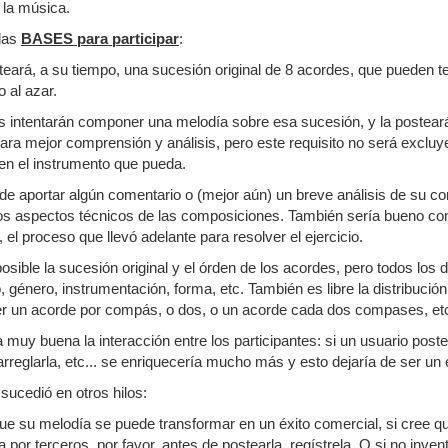
 la música.
las
BASES para participar
:
teará, a su tiempo, una sucesión original de 8 acordes, que pueden te
o al azar.
tes intentarán componer una melodía sobre esa sucesión, y la posteará
, para mejor comprensión y análisis, pero este requisito no será excl
en el instrumento que pueda.
ede aportar algún comentario o (mejor aún) un breve análisis de su c
os aspectos técnicos de las composiciones. También sería bueno come
 el proceso que llevó adelante para resolver el ejercicio.
posible la sucesión original y el órden de los acordes, pero todos lo
 género, instrumentación, forma, etc. También es libre la distribució
er un acorde por compás, o dos, o un acorde cada dos compases, etc
 muy buena la interacción entre los participantes: si un usuario post
 o arreglarla, etc... se enriquecería mucho más y esto dejaría de ser un
 sucedió en otros hilos:
que su melodía se puede transformar en un éxito comercial, si cree 
 por terceros, por favor, antes de postearla, regístrela. O si no inve