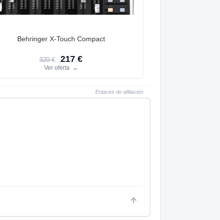
Behringer X-Touch Compact
217 €
320 €
Ver oferta
→
Enlaces de afiliación