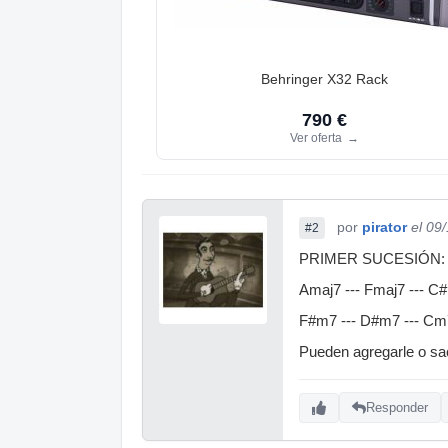
Behringer X32 Rack
790 €
Ver oferta
→
por
pirator
el 09
#2
PRIMER SUCESIÓN:
Amaj7 --- Fmaj7 --- C
F#m7 --- D#m7 --- Cm
Pueden agregarle o sa
Responder