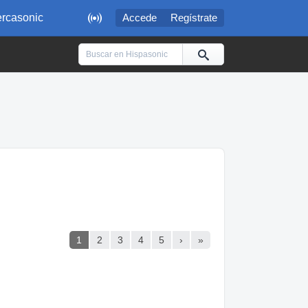

rcasonic
Accede
Regístrate
1
2
3
4
5
›
»