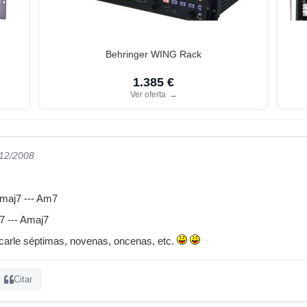
Behringer WING Rack
1.385 €
Ver oferta
→
/12/2008
#maj7 --- Am7
7 --- Amaj7
carle séptimas, novenas, oncenas, etc.
Citar