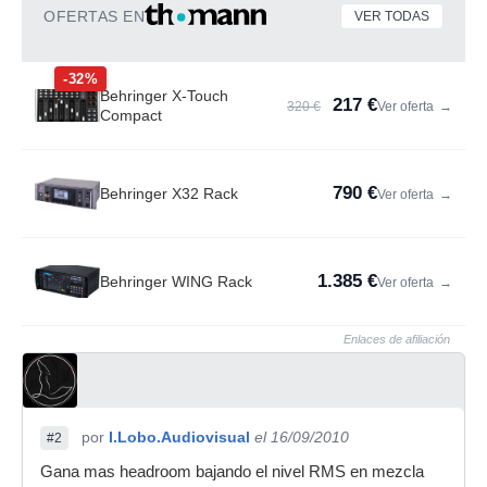
OFERTAS EN
VER TODAS
-32%
Behringer X-Touch
217 €
320 €
Ver oferta
→
Compact
790 €
Behringer X32 Rack
Ver oferta
→
1.385 €
Behringer WING Rack
Ver oferta
→
Enlaces de afiliación
por
I.Lobo.Audiovisual
el 16/09/2010
#2
Gana mas headroom bajando el nivel RMS en mezcla