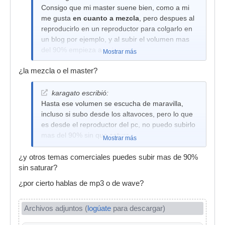
Consigo que mi master suene bien, como a mi
me gusta
en cuanto a mezcla
, pero despues al
reproducirlo en un reproductor para colgarlo en
un blog por ejemplo, y al subir el volumen mas
del 90% empieza a saturar.
Mostrar más
¿la mezcla o el master?
karagato escribió:
Hasta ese volumen se escucha de maravilla,
incluso si subo desde los altavoces, pero lo que
es desde el reproductor del pc, no puedo subirlo
mas del 90% sin que sature.
Mostrar más
¿y otros temas comerciales puedes subir mas de 90%
sin saturar?
¿por cierto hablas de mp3 o de wave?
Archivos adjuntos (
logúate
para descargar)