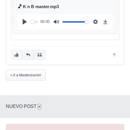
🎵
K n B master.mp3
00:00
« Ir a Masterización
NUEVO POST
×