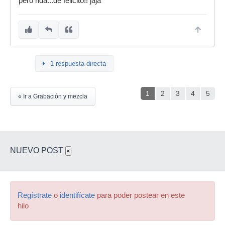
pero nda...de felicito!! jaja
1 respuesta directa
1
2
3
4
5
« Ir a Grabación y mezcla
NUEVO POST
×
Regístrate
o
identifícate
para poder postear en este
hilo