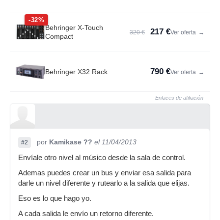
-32%
Behringer X-Touch
217 €
320 €
Ver oferta
→
Compact
790 €
Behringer X32 Rack
Ver oferta
→
Enlaces de afiliación
por
Kamikase ??
el 11/04/2013
#2
Envíale otro nivel al músico desde la sala de control.
Ademas puedes crear un bus y enviar esa salida para
darle un nivel diferente y rutearlo a la salida que elijas.
Eso es lo que hago yo.
A cada salida le envío un retorno diferente.