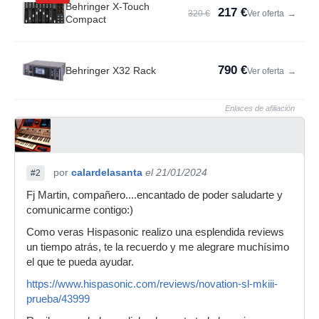
Behringer X-Touch
217 €
320 €
Ver oferta
→
Compact
790 €
Behringer X32 Rack
Ver oferta
→
Enlaces de afiliación
por
calardelasanta
el 21/01/2024
#2
Fj Martin, compañero....encantado de poder saludarte y
comunicarme contigo:)
Como veras Hispasonic realizo una esplendida reviews
un tiempo atrás, te la recuerdo y me alegrare muchísimo
el que te pueda ayudar.
https://www.hispasonic.com/reviews/novation-sl-mkiii-
prueba/43999