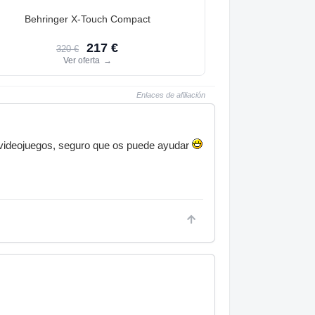
Behringer X-Touch Compact
217 €
320 €
Ver oferta
→
Enlaces de afiliación
a videojuegos, seguro que os puede ayudar