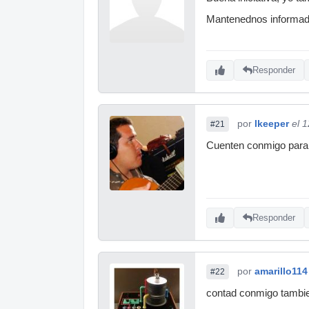
Mantenednos informa
Responder
por
lkeeper
el 
#21
Cuenten conmigo para l
Responder
por
amarillo114
#22
contad conmigo tambie