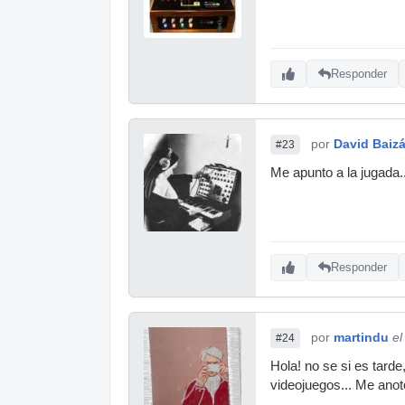
Responder
por
David Baiz
#23
Me apunto a la jugada..
Responder
por
martindu
el
#24
Hola! no se si es tarde
videojuegos... Me anot