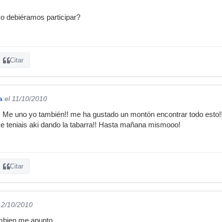
o debiéramos participar?
Citar
a
el 11/10/2010
o!! Me uno yo también!! me ha gustado un montón encontrar todo esto!
me teniais aki dando la tabarra!! Hasta mañana mismooo!
Citar
12/10/2010
ambien me apunto