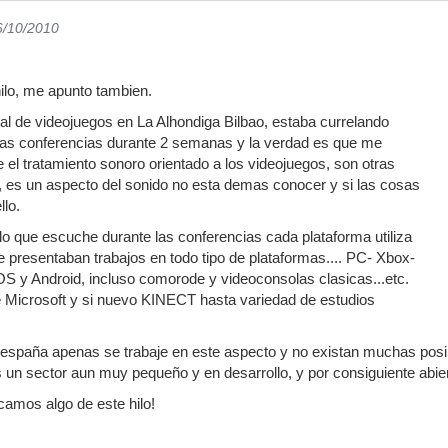
6/10/2010
hilo, me apunto tambien.
val de videojuegos en La Alhondiga Bilbao, estaba currelando
 las conferencias durante 2 semanas y la verdad es que me
 el tratamiento sonoro orientado a los videojuegos, son otras
as, es un aspecto del sonido no esta demas conocer y si las cosas
llo.
lo que escuche durante las conferencias cada plataforma utiliza
se presentaban trabajos en todo tipo de plataformas.... PC- Xbox-
OS y Android, incluso comorode y videoconsolas clasicas...etc.
e Microsoft y si nuevo KINECT hasta variedad de estudios
españa apenas se trabaje en este aspecto y no existan muchas posibi
 un sector aun muy pequeño y en desarrollo, y por consiguiente abie
camos algo de este hilo!