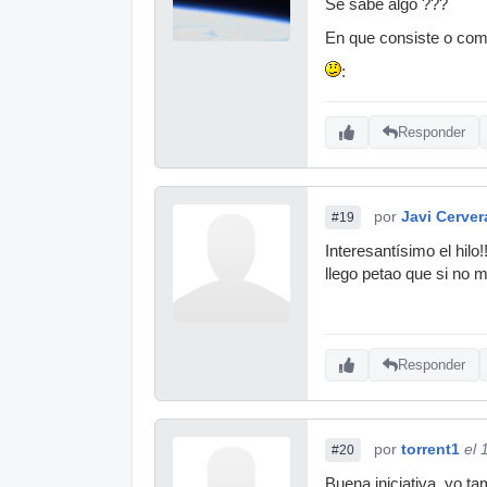
Se sabe algo ???
En que consiste o com
:
Responder
por
Javi Cerver
#19
Interesantísimo el hil
llego petao que si no 
Responder
por
torrent1
el 
#20
Buena iniciativa, yo t