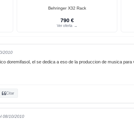
Behringer X32 Rack
790 €
Ver oferta
→
10/2010
ico doremifasol, el se dedica a eso de la produccion de musica par
Citar
el 08/10/2010