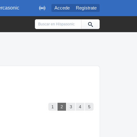

rcasonic
Accede
Regístrate
1
2
3
4
5