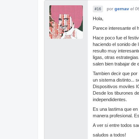
por
gernav
el 0
#16
Hola,
Parece interesante el 
Hace poco fue el festi
haciendo el sonido de
resulto muy interesante
ligas, otras estrategi
salen bien trabajar de e
Tambien decir que por 
un sistema distinto... 
Dispositivos moviles I
Desde los tiburones d
independidentes.
Es una lastima que en 
manera profesional. Es
A ver si entre todos sa
saludos a todos!