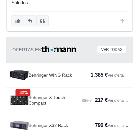
Saludos
OFERTAS EN
VER TODAS
1.385 €
Behringer WING Rack
Ver oferta
→
-32%
Behringer X-Touch
217 €
320 €
Ver oferta
→
Compact
790 €
Behringer X32 Rack
Ver oferta
→