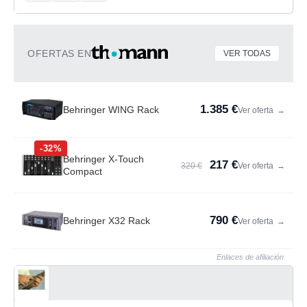
OFERTAS EN
VER TODAS
1.385 €
Behringer WING Rack
Ver oferta
→
-32%
Behringer X-Touch
217 €
320 €
Ver oferta
→
Compact
790 €
Behringer X32 Rack
Ver oferta
→
Enlaces de afiliación