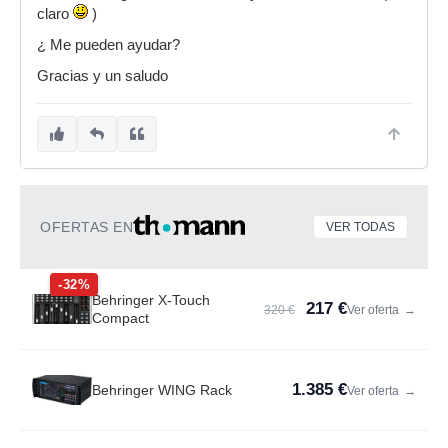
claro
)
¿ Me pueden ayudar?
Gracias y un saludo
OFERTAS EN
VER TODAS
-32%
Behringer X-Touch
217 €
320 €
Ver oferta
→
Compact
1.385 €
Behringer WING Rack
Ver oferta
→