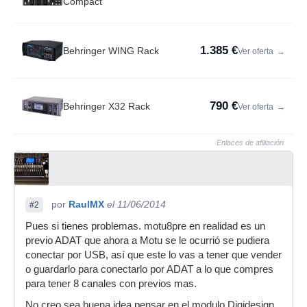
Compact
1.385 €
Behringer WING Rack
Ver oferta
→
790 €
Behringer X32 Rack
Ver oferta
→
Enlaces de afiliación
por
RaulMX
el 11/06/2014
#2
Pues si tienes problemas. motu8pre en realidad es un
previo ADAT que ahora a Motu se le ocurrió se pudiera
conectar por USB, así que este lo vas a tener que vender
o guardarlo para conectarlo por ADAT a lo que compres
para tener 8 canales con previos mas.
No creo sea buena idea pensar en el modulo Digidesign