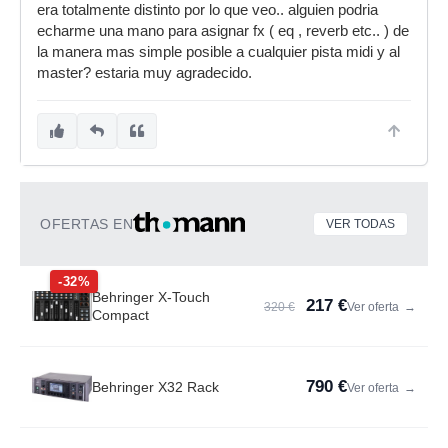
era totalmente distinto por lo que veo.. alguien podria
echarme una mano para asignar fx ( eq , reverb etc.. ) de
la manera mas simple posible a cualquier pista midi y al
master? estaria muy agradecido.
OFERTAS EN
VER TODAS
-32%
Behringer X-Touch
217 €
320 €
Ver oferta
→
Compact
790 €
Behringer X32 Rack
Ver oferta
→