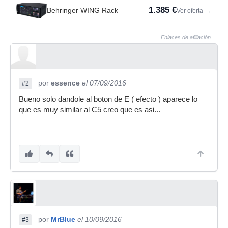
1.385 €
Behringer WING Rack
Ver oferta
→
Enlaces de afiliación
por
essence
el 07/09/2016
#2
Bueno solo dandole al boton de E ( efecto ) aparece lo
que es muy similar al C5 creo que es asi...
por
MrBlue
el 10/09/2016
#3