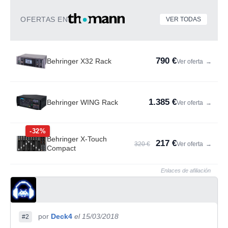
OFERTAS EN
VER TODAS
790 €
Behringer X32 Rack
Ver oferta
→
1.385 €
Behringer WING Rack
Ver oferta
→
-32%
Behringer X-Touch
217 €
320 €
Ver oferta
→
Compact
Enlaces de afiliación
por
Deck4
el 15/03/2018
#2