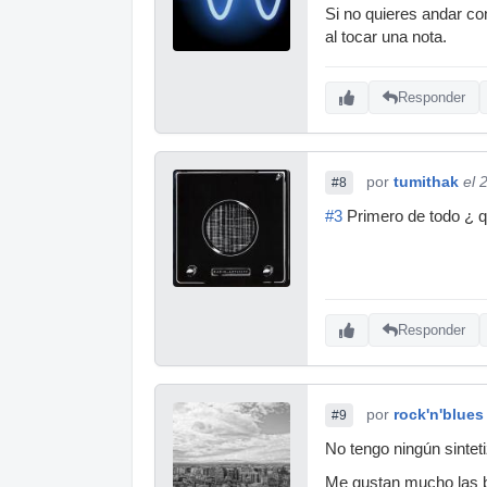
Si no quieres andar co
al tocar una nota.
Responder
por
tumithak
el 
#8
#3
Primero de todo ¿ qu
Responder
por
rock'n'blues
#9
No tengo ningún sinteti
Me gustan mucho las b