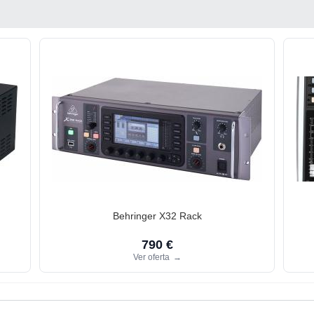
Behringer X32 Rack
790 €
Ver oferta
→