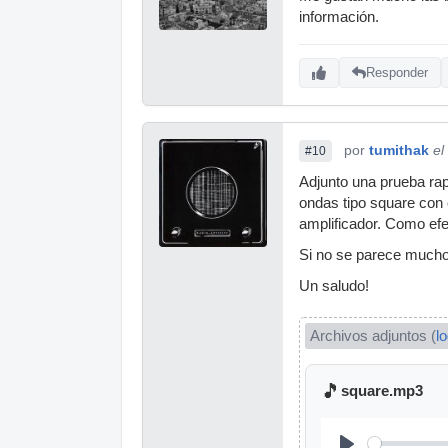
información.
Responder
por
tumithak
el
#10
Adjunto una prueba rap
ondas tipo square con e
amplificador. Como efe
Si no se parece mucho
Un saludo!
Archivos adjuntos (
l
🎵
square.mp3