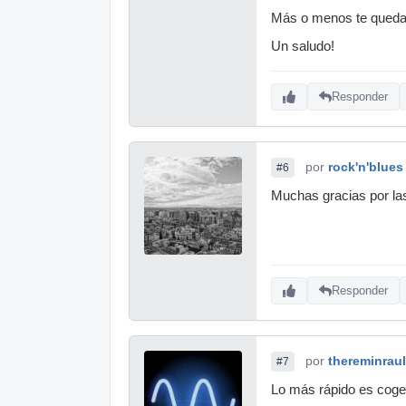
Más o menos te quedaría
Un saludo!
Responder
por
rock'n'blues
#6
Muchas gracias por la
Responder
por
thereminraul
#7
Lo más rápido es coger 