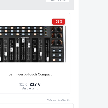
-32%
Behringer X-Touch Compact
217 €
320 €
Ver oferta
→
Enlaces de afiliación