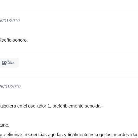
26/01/2019
diseño sonoro.
Citar
 26/01/2019
lquiera en el oscilador 1, preferiblemente senoidal.
tune.
 para eliminar frecuencias agudas y finalmente escoge los acordes idó