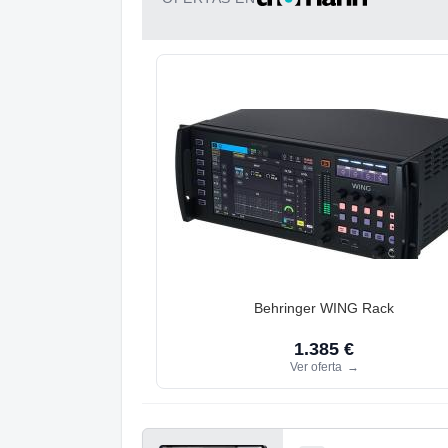
Behringer WING Rack
1.385 €
Ver oferta
→