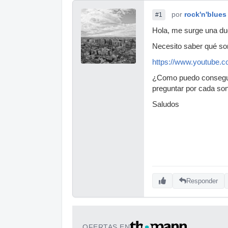
por
rock'n'blues
#1
Hola, me surge una du
Necesito saber qué son
https://www.youtube
¿Como puedo conseguir
preguntar por cada so
Saludos
Responder
OFERTAS EN