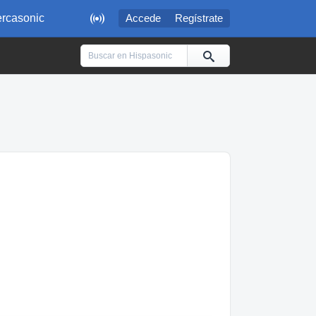

rcasonic
Accede
Regístrate