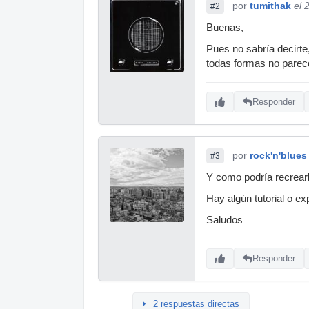
por
tumithak
el 
#2
Buenas,
Pues no sabría decirte,
todas formas no parece
Responder
por
rock'n'blues
#3
Y como podría recrear
Hay algún tutorial o e
Saludos
Responder
2 respuestas directas