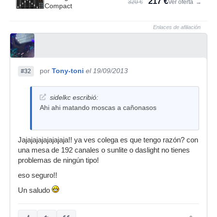
217 €
320 €
Ver oferta
→
Compact
Enlaces de afiliación
por
Tony-toni
el 19/09/2013
#32
sidelkc escribió:
Ahi ahi matando moscas a cañonasos
Jajajajajajajajaja!! ya ves colega es que tengo razón? con
una mesa de 192 canales o sunlite o daslight no tienes
problemas de ningún tipo!
eso seguro!!
Un saludo