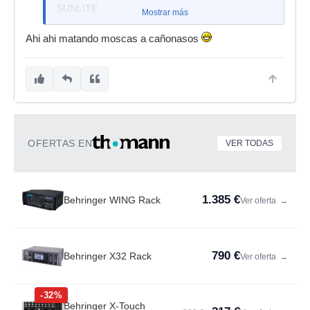
SUNLITE
Mostrar más
Ahi ahi matando moscas a cañonasos
OFERTAS EN
VER TODAS
1.385 €
Behringer WING Rack
Ver oferta
→
790 €
Behringer X32 Rack
Ver oferta
→
-32%
Behringer X-Touch