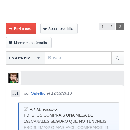
1
2
3
Enviar post
Seguir este hilo
Marcar como favorito
por
Sidelkc
el 19/09/2013
#31
A.F.M. escribió:
PD: SI OS COMPRAIS UNA MESA DE
192CANALES SEGURO QUE NO TENDREIS
PROBLEMAS! O MAS FACIL COMPRARSE EL