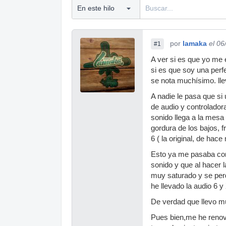
por
lamaka
el 06
#1
A ver si es que yo me 
si es que soy una perf
se nota muchísimo. ll
A nadie le pasa que s
de audio y controlador
sonido llega a la mes
gordura de los bajos, 
6 ( la original, de hac
Esto ya me pasaba con
sonido y que al hacer l
muy saturado y se per
he llevado la audio 6 y
De verdad que llevo mu
Pues bien,me he renova