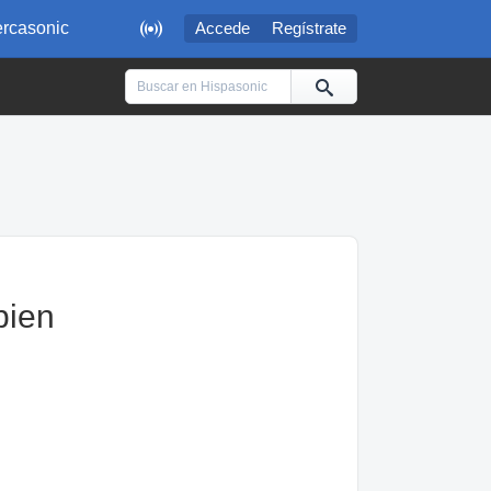

rcasonic
Accede
Regístrate
bien