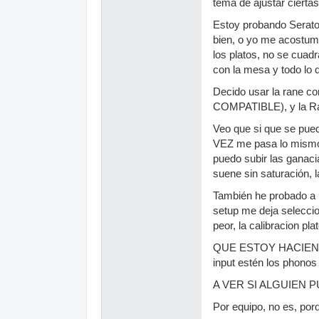
tema de ajustar ciertas
Estoy probando Serato 
bien, o yo me acostumb
los platos, no se cuad
con la mesa y todo lo q
Decido usar la rane co
COMPATIBLE), y la Ran
Veo que si que se pued
VEZ me pasa lo mismo q
puedo subir las ganaci
suene sin saturación, l
También he probado a u
setup me deja seleccio
peor, la calibracion pl
QUE ESTOY HACIENDO M
input estén los phonos 
A VER SI ALGUIEN 
Por equipo, no es, por