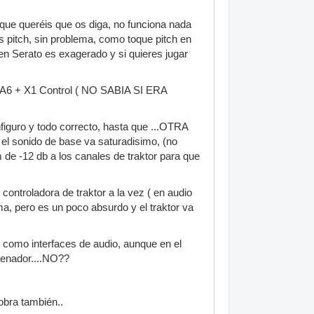
 que queréis que os diga, no funciona nada
s pitch, sin problema, como toque pitch en
 en Serato es exagerado y si quieres jugar
dio A6 + X1 Control ( NO SABIA SI ERA
figuro y todo correcto, hasta que ...OTRA
 el sonido de base va saturadisimo, (no
 de -12 db a los canales de traktor para que
ontroladora de traktor a la vez ( en audio
ma, pero es un poco absurdo y el traktor va
omo interfaces de audio, aunque en el
rdenador....NO??
obra también..