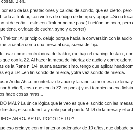
 cosas. Bien...
por eso de las prestaciones y calidad de sonido, que es cierto, pero
rado a Traktor, con vinilos de código de tiempo y agujas...Si no toca
ran ni de coña....esto con Traktor no me pasa( fluctúan un poco, pero
ue tiene, olvídate de cudrar, sync y a correr)
n Traktor.: Al principio, delujo porque hacia la conversión con la au
e la usaba como una mesa al uso, suena de lujo.
e usar como controladora de traktor, me bajo el maping. Instalo , con
ue con la Z2. Al hacer la mesa de interfaz de audio y controladora,
as de la Rane ni 1/4, suena saturadisimo, tengo que aplicar headroom
as eq a 1/4...en fin sonido de mierda, yotra vez sonido de mierda.
sar Audio A6 como interfaz de audio y la rane como mesa externa y c
nar Audio 6, cosa que con la Z2 no podia) y así tambien suena finísi
atos hace cosas raras...
AL? La única lógica que le veo es que el sonido con las mesas c
directos, el sonido entra y sale por el puerto MIDI de la mesa y el o
PUEDE ARROJAR UN POCO DE LUZ!
que eso creia yo con mi anterior ordenador de 10 años, que dabade s