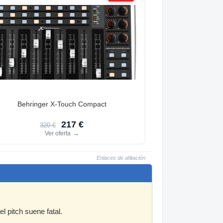
Behringer X-Touch Compact
217 €
320 €
Ver oferta
→
Enlaces de afiliación
l pitch suene fatal.