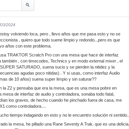
/03/2024
estoy volviendo loca, pero , llevo años que me pasa esto y no se
eccionista , quiero que todo suene limpio y redondo...pero es que
evo años con este problema.
i usa TRAKTOR Scratch Pro con una mesa que hace de interfaz
a también , con timecodes, Technics y en modo external mixer , el
a SÚPER SATURADO, suena sucio y se pierden la nitidez y la
frecuencias agudas poco nitidas) . Y si usas, como interfaz Audio
e mas de 10 años) suena super limpio y sin saturar??
 la Z2 y pensaba que era la mesa, que es una mesa pobre en
a mesa de interfaz de audio y controladora, sonaba todo fatal,
dían los graves, de hecho cuando he pinchado fuera de casa, me
 X1 como controladora....
cho tiempo indagando en esto y no le encuentro solución ni sentido..
do la mesa, he pillado una Rane Seventy A Trak, que es una delicia