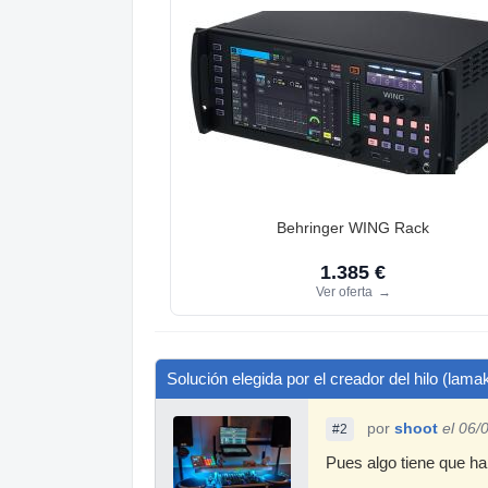
Behringer WING Rack
1.385 €
Ver oferta
→
Solución elegida por el creador del hilo (lama
por
shoot
el 06/
#2
Pues algo tiene que hab