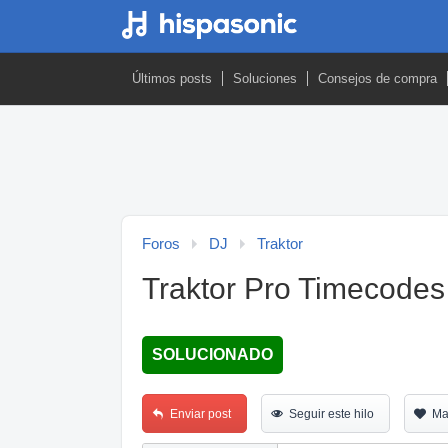
Últimos posts
Soluciones
Consejos de compra
Foros
DJ
Traktor
Traktor Pro Timecodes 
SOLUCIONADO
Enviar post
Seguir este hilo
Ma