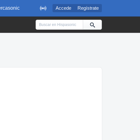

rcasonic
Accede
Regístrate