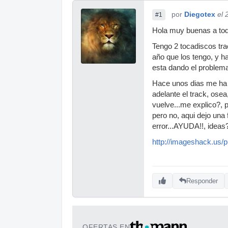
por
Diegotex
el 
#1
Hola muy buenas a tod
Tengo 2 tocadiscos tr
año que los tengo, y h
esta dando el problem
Hace unos dias me ha e
adelante el track, ose
vuelve...me explico?, 
pero no, aqui dejo una 
error...AYUDA!!, ideas
http://imageshack.us/p
Responder
OFERTAS EN