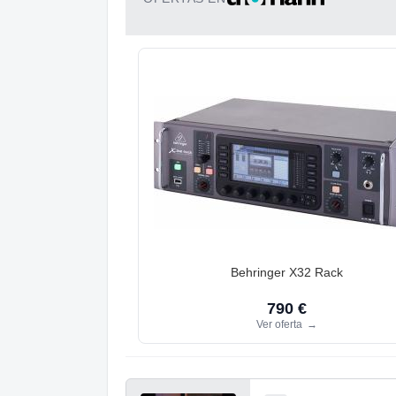
Behringer X32 Rack
790 €
Ver oferta
→