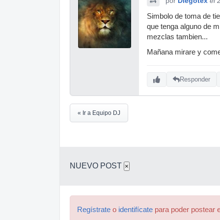
por
Diegotex
el 
#4
Simbolo de toma de tie
que tenga alguno de mis
mezclas tambien...
Mañana mirare y comen
Responder
« Ir a Equipo DJ
NUEVO POST
×
Regístrate
o
identifícate
para poder postear e