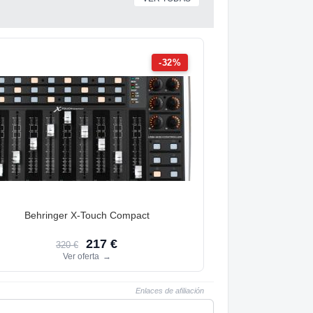
-32%
Behringer X-Touch Compact
217 €
320 €
Ver oferta
→
Enlaces de afiliación