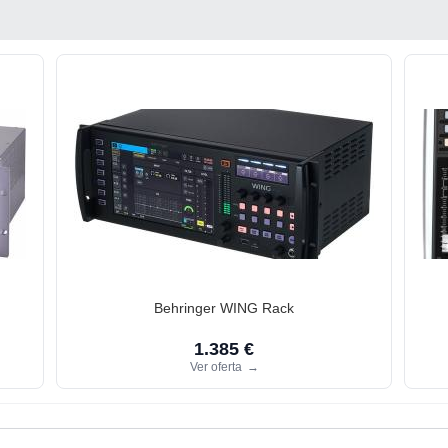
Behringer WING Rack
1.385 €
Ver oferta
→