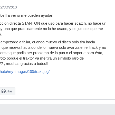
22/03/2013
os!! a ver si me pueden ayudar!
accion directa STANTON que uso para hacer scatch, no hace un
ay uno que practicamente no lo he usado, y es justo el que me
a.
mpezado a fallar, cuando muevo el disco solo tira hacia
a, que mueva hacia donde lo mueva solo avanza en el track y no
pense que podia ser problema de la pua o el soporte para ésta,
foto porque el traktor ya me tira un simbolo raro de
?? , muchas gracias a todos!!
hoto/my-images/199/trakt.jpg/
Citar