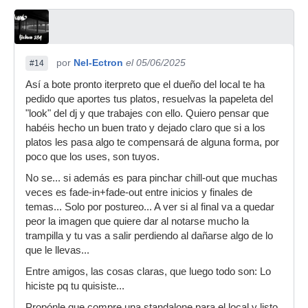
por
Nel-Ectron
el 05/06/2025
#14
Así a bote pronto iterpreto que el dueño del local te ha
pedido que aportes tus platos, resuelvas la papeleta del
"look" del dj y que trabajes con ello. Quiero pensar que
habéis hecho un buen trato y dejado claro que si a los
platos les pasa algo te compensará de alguna forma, por
poco que los uses, son tuyos.
No se... si además es para pinchar chill-out que muchas
veces es fade-in+fade-out entre inicios y finales de
temas... Solo por postureo... A ver si al final va a quedar
peor la imagen que quiere dar al notarse mucho la
trampilla y tu vas a salir perdiendo al dañarse algo de lo
que le llevas...
Entre amigos, las cosas claras, que luego todo son: Lo
hiciste pq tu quisiste...
Propónle que compre una standalone para el local y listo,