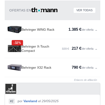
OFERTAS EN
VER TODAS
1.385 €
Behringer WING Rack
Ver oferta
→
-32%
Behringer X-Touch
217 €
320 €
Ver oferta
→
Compact
790 €
Behringer X32 Rack
Ver oferta
→
Enlaces de afiliación
por
Vareland
el 29/05/2025
#2