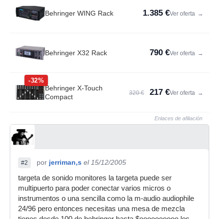
1.385 €
Behringer WING Rack
Ver oferta
→
790 €
Behringer X32 Rack
Ver oferta
→
-32%
Behringer X-Touch
217 €
320 €
Ver oferta
→
Compact
Enlaces de afiliación
por
jerriman,s
el 15/12/2005
#2
targeta de sonido monitores la targeta puede ser
multipuerto para poder conectar varios micros o
instrumentos o una sencilla como la m-audio audiophile
24/96 pero entonces necesitas una mesa de mezcla