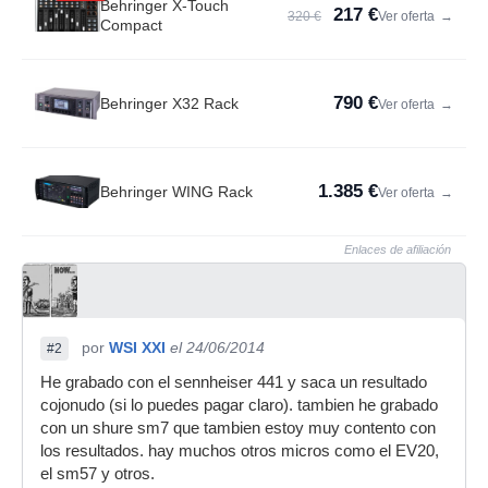
Behringer X-Touch
217 €
320 €
Ver oferta
→
Compact
790 €
Behringer X32 Rack
Ver oferta
→
1.385 €
Behringer WING Rack
Ver oferta
→
Enlaces de afiliación
por
WSI XXI
el 24/06/2014
#2
He grabado con el sennheiser 441 y saca un resultado
cojonudo (si lo puedes pagar claro). tambien he grabado
con un shure sm7 que tambien estoy muy contento con
los resultados. hay muchos otros micros como el EV20,
el sm57 y otros.