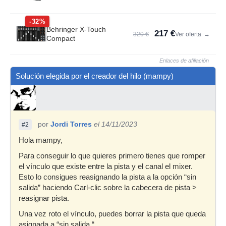
-32%
Behringer X-Touch
217 €
320 €
Ver oferta
→
Compact
Enlaces de afiliación
Solución elegida por el creador del hilo (mampy)
por
Jordi Torres
el 14/11/2023
#2
Hola mampy,
Para conseguir lo que quieres primero tienes que romper
el vínculo que existe entre la pista y el canal el mixer.
Esto lo consigues reasignando la pista a la opción “sin
salida” haciendo Carl-clic sobre la cabecera de pista >
reasignar pista.
Una vez roto el vínculo, puedes borrar la pista que queda
asignada a “sin salida “.