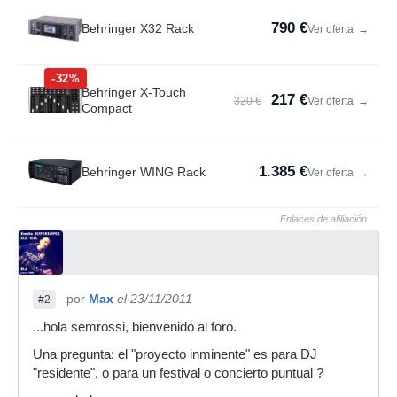
790 €
Behringer X32 Rack
Ver oferta
→
-32%
Behringer X-Touch
217 €
320 €
Ver oferta
→
Compact
1.385 €
Behringer WING Rack
Ver oferta
→
Enlaces de afiliación
por
Max
el 23/11/2011
#2
...hola semrossi, bienvenido al foro.
Una pregunta: el "proyecto inminente" es para DJ
"residente", o para un festival o concierto puntual ?