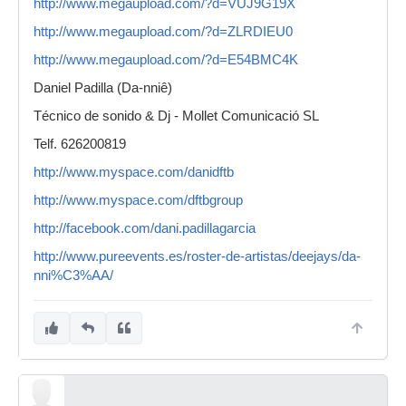
http://www.megaupload.com/?d=VUJ9G19X
http://www.megaupload.com/?d=ZLRDIEU0
http://www.megaupload.com/?d=E54BMC4K
Daniel Padilla (Da-nniê)
Técnico de sonido & Dj - Mollet Comunicació SL
Telf. 626200819
http://www.myspace.com/danidftb
http://www.myspace.com/dftbgroup
http://facebook.com/dani.padillagarcia
http://www.pureevents.es/roster-de-artistas/deejays/da-
nni%C3%AA/