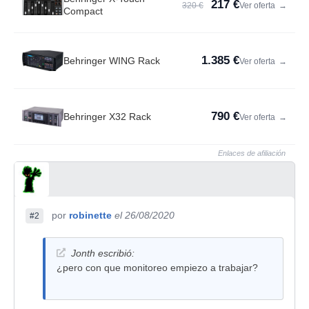
217 €
320 €
Ver oferta
→
Compact
1.385 €
Behringer WING Rack
Ver oferta
→
790 €
Behringer X32 Rack
Ver oferta
→
Enlaces de afiliación
por
robinette
el 26/08/2020
#2
Jonth escribió:
¿pero con que monitoreo empiezo a trabajar?