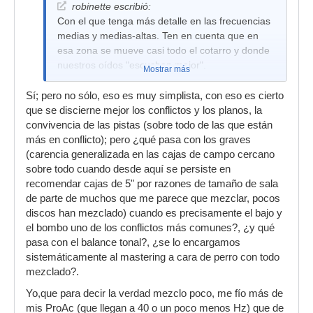
robinette escribió:
Con el que tenga más detalle en las frecuencias
medias y medias-altas. Ten en cuenta que en
esa zona se mueve casi todo el cotarro y donde
nuestros oídos "escuchan mejor".
Mostrar más
Sí; pero no sólo, eso es muy simplista, con eso es cierto
que se discierne mejor los conflictos y los planos, la
convivencia de las pistas (sobre todo de las que están
más en conflicto); pero ¿qué pasa con los graves
(carencia generalizada en las cajas de campo cercano
sobre todo cuando desde aquí se persiste en
recomendar cajas de 5" por razones de tamaño de sala
de parte de muchos que me parece que mezclar, pocos
discos han mezclado) cuando es precisamente el bajo y
el bombo uno de los conflictos más comunes?, ¿y qué
pasa con el balance tonal?, ¿se lo encargamos
sistemáticamente al mastering a cara de perro con todo
mezclado?.
Yo,que para decir la verdad mezclo poco, me fío más de
mis ProAc (que llegan a 40 o un poco menos Hz) que de