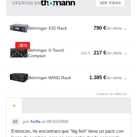
OFERTAS EN
VER TODAS
790 €
Behringer X32 Rack
Ver oferta
→
-32%
Behringer X-Touch
217 €
320 €
Ver oferta
→
Compact
1.385 €
Behringer WING Rack
Ver oferta
→
Enlaces de afiliación
por
fvilla
el 08/10/2006
#2
Entonces, he encontraro que "big fish" tiene un pack con