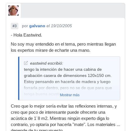
por
galvano
el 19/10/2005
#3
- Hola Eastwind.
No soy muy entendido en el tema, pero mientras llegan
los expertos mirare de echarte una mano.
eastwind escribió:
tengo la intención de hacer una cabina de
grabación casera de dimensiones 120x150 cm.
Estoy pensando en hacerla de madera y luego
forrarla por dentro, pero no se de que para que
tenga buena acustica.
Mostrar más
Creo que lo mejor sería evitar las reflexiones internas, y
creo que poco de interesante puede ofrecerte una
acústica de 1´8 m2. Mientras ningún experto diga lo
contrario, yo optaría por hacerla "mate". Los materiales ...
depende de tu presupuesto .....