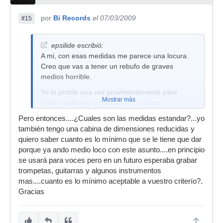
por
Bi Records
el 07/03/2009
#15
epsilide escribió:
A mi, con esas medidas me parece una locura.
Creo que vas a tener un rebufo de graves
medios horrible.
Yo lo proble una vez provisionalmente para
Mostrar más
grabar guitarras y quedaron con unas
resonancias... Sonaba a cajón, era lógico,
Pero entonces....¿Cuales son las medidas estandar?...yo
estaba grabando en un cajón!!! Lo curioso es
también tengo una cabina de dimensiones reducidas y
que según la medida que contruí la cabina y
quiero saber cuanto es lo mínimo que se le tiene que dar
para guitarras el pico lo tenía en 200 Hz y lo
porque ya ando medio loco con este asunto....en principio
pude capar con EQ. Al final no quedó tan mal...
se usará para voces pero en un futuro esperaba grabar
Intenta calcular las medidas mínimas para que
trompetas, guitarras y algunos instrumentos
las estacionarias no te aruinen la pista, que no
mas....cuanto es lo mínimo aceptable a vuestro criterío?.
interfieran en las frecuencias fundamentales de
Gracias
los instrumentos a grabar.
Pero de todas formas, es que yo creo que ni