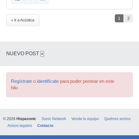
para voces...
No quiero quitarte la idea pero es lo que creo
1
2
que va a pasar...
« Ir a Acústica
NUEVO POST
×
Regístrate
o
identifícate
para poder postear en este
hilo
© 2026
Hispasonic
Sonic Network
Vende tu equipo
Quiénes somos
Avisos legales
Contacto