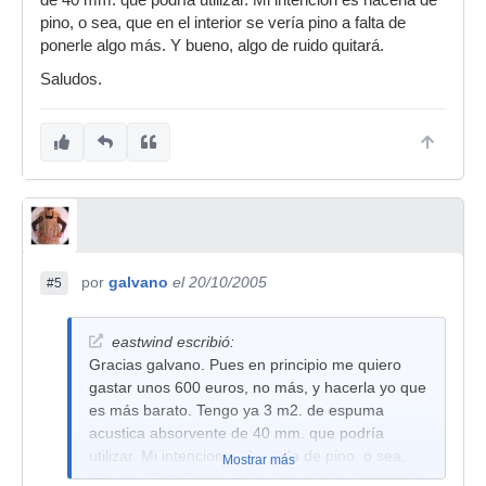
de 40 mm. que podría utilizar. Mi intencion es hacerla de
pino, o sea, que en el interior se vería pino a falta de
ponerle algo más. Y bueno, algo de ruido quitará.
Saludos.
por
galvano
el 20/10/2005
#5
eastwind escribió:
Gracias galvano. Pues en principio me quiero
gastar unos 600 euros, no más, y hacerla yo que
es más barato. Tengo ya 3 m2. de espuma
acustica absorvente de 40 mm. que podría
utilizar. Mi intencion es hacerla de pino, o sea,
Mostrar más
que en el interior se vería pino a falta de ponerle