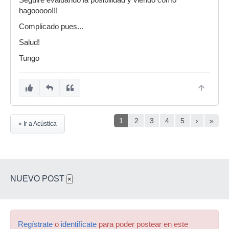
Seguire evaluando la posibilidad y viendo como
hagooooo!!!
Complicado pues...
Salud!
Tungo
1
2
3
4
5
›
»
« Ir a Acústica
NUEVO POST
×
Regístrate
o
identifícate
para poder postear en este