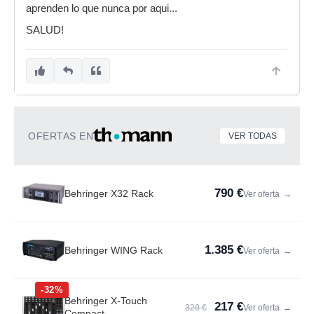
aprenden lo que nunca por aqui...
SALUD!
OFERTAS EN
VER TODAS
790 €
Behringer X32 Rack
Ver oferta
→
1.385 €
Behringer WING Rack
Ver oferta
→
-32%
Behringer X-Touch
217 €
320 €
Ver oferta
→
Compact