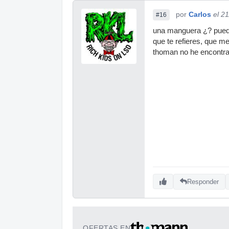
por
Carlos
el 2
#16
una manguera ¿? puede
que te refieres, que m
thoman no he encontra
Responder
OFERTAS EN