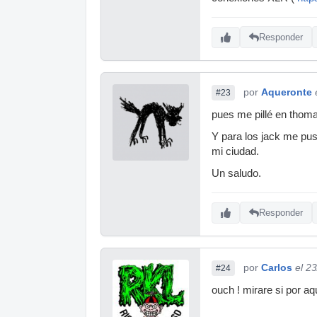
Responder
por
Aqueronte
#23
pues me pillé en thom
Y para los jack me pus
mi ciudad.
Un saludo.
Responder
por
Carlos
el 2
#24
ouch ! mirare si por aqu