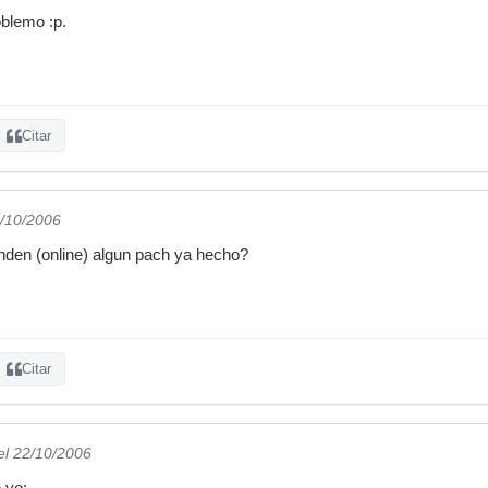
roblemo :p.
Citar
1/10/2006
nden (online) algun pach ya hecho?
Citar
el 22/10/2006
 yo: