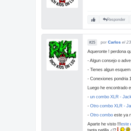
Responder
por
Carlos
el 2
#25
Aqueronte ! perdona qu
- Algun consejo o adver
- Tienes algun esquema
- Conexiones pondria 
Luego he encontrado es
-
un combo XLR - Jac
-
Otro combo XLR - J
-
Otro combo
este ya no
Aparte he visto !!!
este 
tanta patilla ¿!?