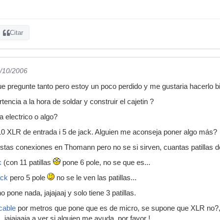
Citar
3/10/2006
e pregunte tanto pero estoy un poco perdido y me gustaria hacerlo bi
tencia a la hora de soldar y construir el cajetin ?
 electrico o algo?
10 XLR de entrada i 5 de jack. Alguien me aconseja poner algo más?
tas conexiones en Thomann pero no se si sirven, cuantas patillas d
k
(con 11 patillas
pone 6 pole, no se que es...
ack
pero 5 pole
no se le ven las patillas...
 pone nada, jajajaaj y solo tiene 3 patillas.
cable
por metros que pone que es de micro, se supone que XLR no?, 
, jajajaaja a ver si alguien me ayuda, por favor !