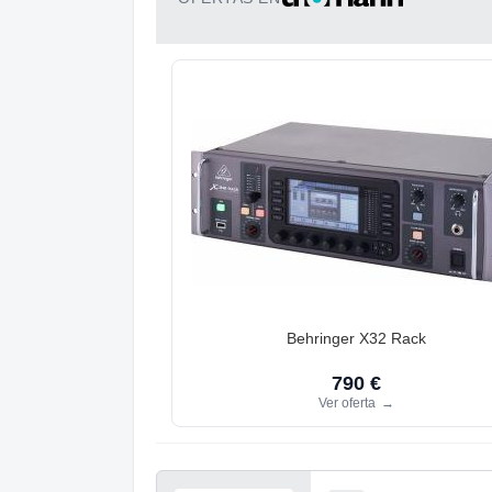
Behringer X32 Rack
790 €
Ver oferta
→