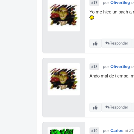
por
OliverSeg
e
#17
Yo me hice un pach a 
Responder
por
OliverSeg
e
#18
Ando mal de tiempo, m
Responder
por
Carlos
el 2
#19