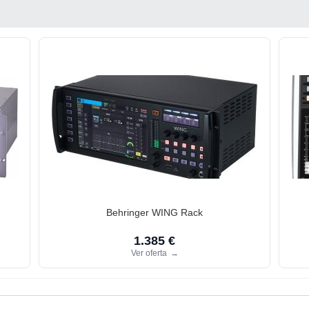
Behringer WING Rack
1.385 €
Ver oferta
→