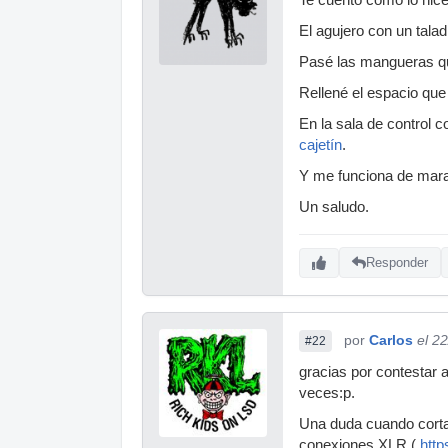
El agujero con un talad
Pasé las mangueras qu
Rellené el espacio que
En la sala de control 
cajetín
.
Y me funciona de marav
Un saludo.
Responder
por
Carlos
el 2
#22
gracias por contestar a
veces:p.
Una duda cuando cortas
conexiones XLR (
http