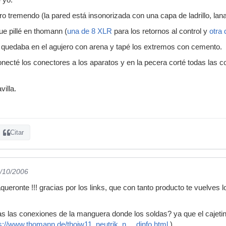
ro tremendo (la pared está insonorizada con una capa de ladrillo, lana
e pillé en thomann (
una de 8 XLR
para los retornos al control y
otra 
 quedaba en el agujero con arena y tapé los extremos con cemento.
conecté los conectores a los aparatos y en la pecera corté todas las
illa.
Citar
2/10/2006
queronte !!! gracias por los links, que con tanto producto te vuelves
 las conexiones de la manguera donde los soldas? ya que el cajetin s
s://www.thomann.de/thoiw11_neutrik_n ... dinfo.html
).