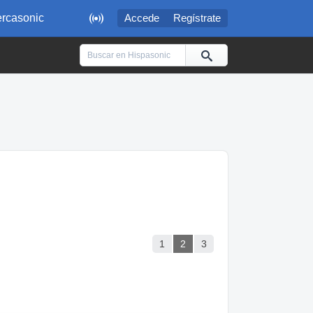

rcasonic
Accede
Regístrate
1
2
3