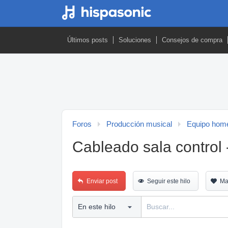
Últimos posts
Soluciones
Consejos de compra
Foros
Producción musical
Equipo home
Cableado sala control 
Enviar post
Seguir este hilo
Ma