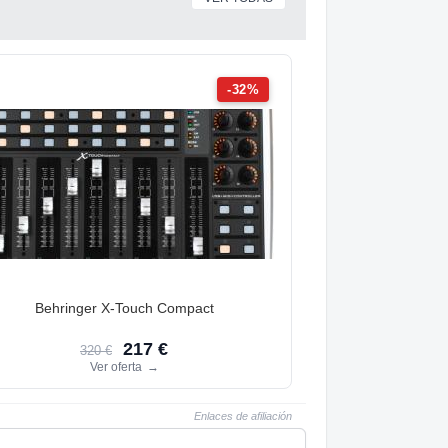
-32%
Behringer X-Touch Compact
217 €
320 €
Ver oferta
→
Enlaces de afiliación