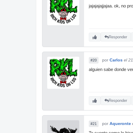
jajajajajjajaa. ok, no p
Responder
por
Carlos
el 2
#20
alguien sabe donde ve
Responder
por
Aqueronte
#21
Te cuento como lo hice