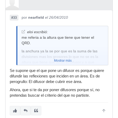
por
nearfield
el 26/04/2010
#33
eloi escribió:
me referia a la altura que tiene que tener el
QRD.
la anchura ya la se por que es la suma de las
divisiones mas los grosores.lo que no se es la
Mostrar más
altura que tiene que tener el difusor.y a que
altura es recomendable colgarlo en la pared?
Se supone que el que pone un difusor es porque quiere
aver si alguien me lo aclara que este finde tengo
difundir las reflexiones que inciden en un área. Es de
ganas de meterme con el
perogrullo: El difusor debe cubrir ese área.
Ahora, que si te da por poner difusores porque sí, no
pretendas buscar el criterio del que no partiste.