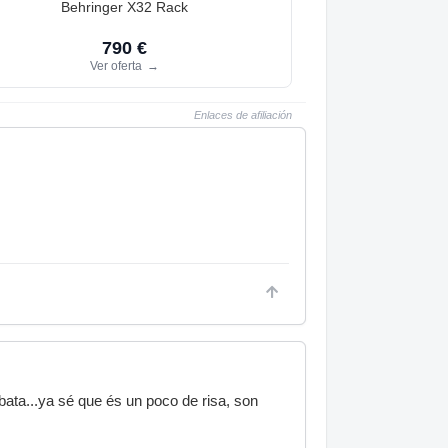
Behringer X32 Rack
790 €
Ver oferta
→
Enlaces de afiliación
ta...ya sé que és un poco de risa, son