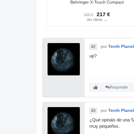
Behringer X-Touch Compact
217 €
320 €
Ver oferta
→
por
Tenth Planet
#2
up?
Responder
por
Tenth Planet
#3
¿Qué opináis de una S
muy pequeños.