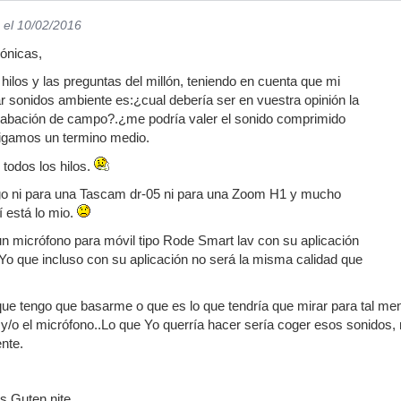
el 10/02/2016
ónicas,
hilos y las preguntas del millón, teniendo en cuenta que mi
ar sonidos ambiente es:¿cual debería ser en vuestra opinión la
rabación de campo?.¿me podría valer el sonido comprimido
igamos un termino medio.
todos los hilos.
go ni para una Tascam dr-05 ni para una Zoom H1 y mucho
 está lo mio.
n micrófono para móvil tipo Rode Smart lav con su aplicación
o Yo que incluso con su aplicación no será la misma calidad que
 tengo que basarme o que es lo que tendría que mirar para tal mene
 y/o el micrófono..Lo que Yo querría hacer sería coger esos sonidos, 
nte.
s.Guten nite.