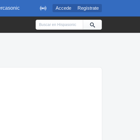

rcasonic
Accede
Regístrate