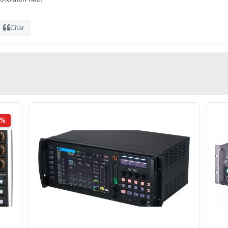
Citar
2%