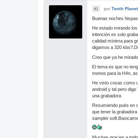
por
Tenth Planet
#1
Buenas noches hispas
He estado mirando los 
intención es solo grab
calidad mínima para g
digamos a 320 kbs?.D
Creo que ya he mirado 
El tema es que no ten
menos para la H4n, así
He visto cosas como u
android y tal pero dig
una grabadora
Resumiendo pués en que
que tener la grabadora
sampler soft.Basicame
Muchas gracias a todo