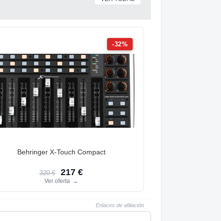
-32%
Behringer X-Touch Compact
217 €
320 €
Ver oferta
→
Enlaces de afiliación