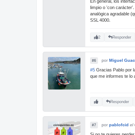
En general, los interf
limpio o 'con carácter
analógica agradable (q
SSL 4000.
2
Responder
por
Miguel Gua
#6
#5
Gracias Pablo por la
que me informes te lo
Responder
por
pablofcid
el
#7
Si no te quieres perder