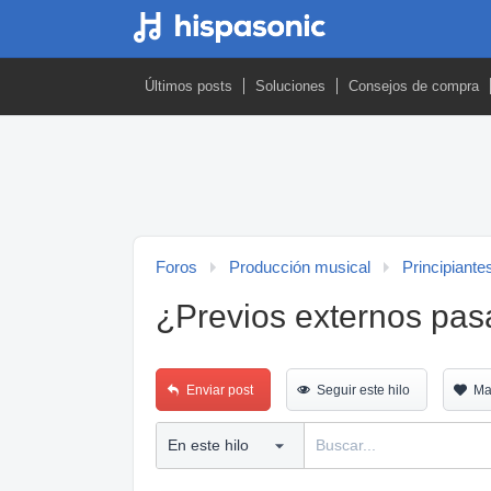
Últimos posts
Soluciones
Consejos de compra
Foros
Producción musical
Principiante
¿Previos externos pasa
Enviar post
Seguir este hilo
Ma