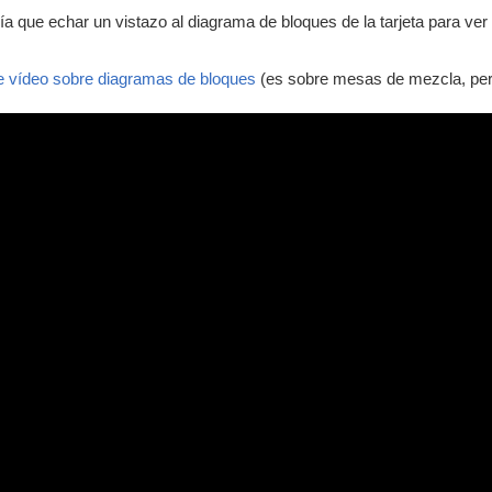
ría que echar un vistazo al diagrama de bloques de la tarjeta para ve
e vídeo sobre diagramas de bloques
(es sobre mesas de mezcla, pero