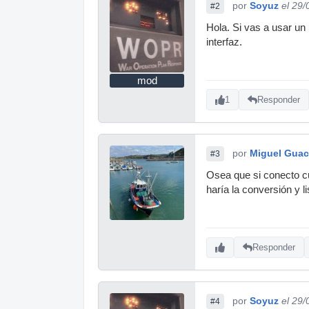
por
Soyuz
el 29
#2
Hola. Si vas a usar un 
interfaz.
mod
1
Responder
por
Miguel Gua
#3
Osea que si conecto cua
haría la conversión y l
Responder
por
Soyuz
el 29
#4