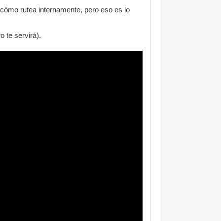
r cómo rutea internamente, pero eso es lo
 te servirá).