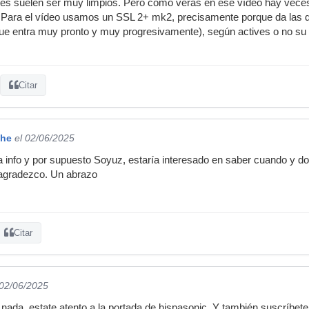
aces suelen ser muy limpios. Pero como verás en ese vídeo hay vece
'. Para el vídeo usamos un SSL 2+ mk2, precisamente porque da las 
ue entra muy pronto y muy progresivamente), según actives o no su 
Citar
che
el 02/06/2025
 info y por supuesto Soyuz, estaría interesado en saber cuando y do
 agradezco. Un abrazo
Citar
 02/06/2025
 nada, estate atento a la portada de hispasonic. Y también suscríbete