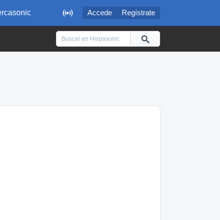

rcasonic
Accede
Regístrate