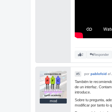
2
Responder
por
pablofcid
el
#5
También te recomiendo 
de un interfaz. Contam
introduce.
Sobre tu pregunta, ade
mod
modificar por tanto lo 