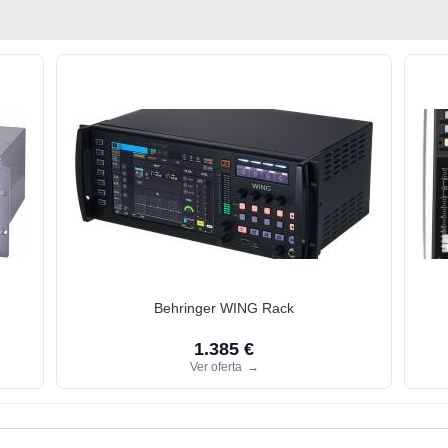
Behringer WING Rack
1.385 €
Ver oferta
→