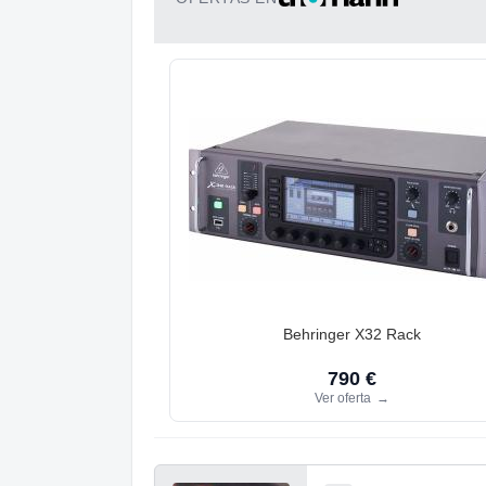
Behringer X32 Rack
790 €
Ver oferta
→