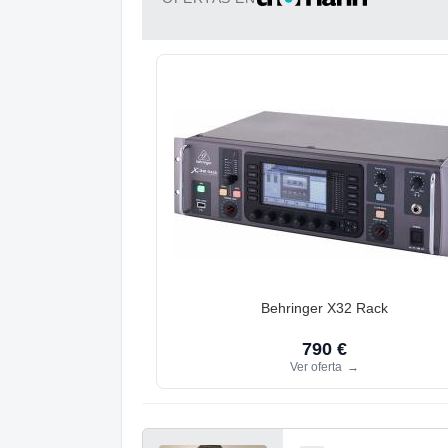
Behringer X32 Rack
790 €
Ver oferta
→