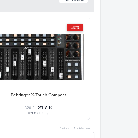
-32%
Behringer X-Touch Compact
217 €
320 €
Ver oferta
→
Enlaces de afiliación