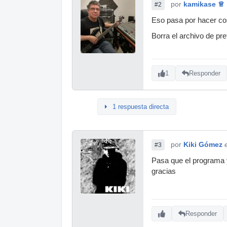
por
kamikase ♕
#2
Eso pasa por hacer cos
Borra el archivo de pr
1
Responder
1 respuesta directa
por
Kiki Gómez
#3
Pasa que el programa y
gracias
Responder