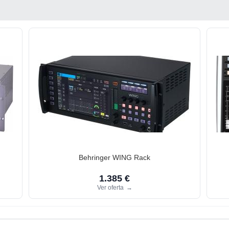
Behringer WING Rack
1.385 €
Ver oferta
→