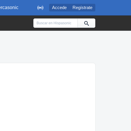

rcasonic
Accede
Regístrate