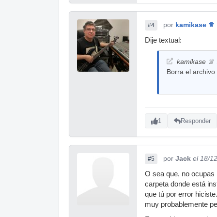
por
kamikase ♕
#4
Dije textual:
kamikase ♕ ♫
Borra el archivo
1
Responder
por
Jack
el 18/1
#5
O sea que, no ocupas p
carpeta donde está ins
que tú por error hicist
muy probablemente per