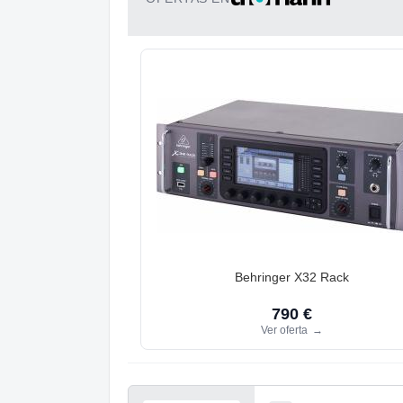
Behringer X32 Rack
790 €
Ver oferta
→