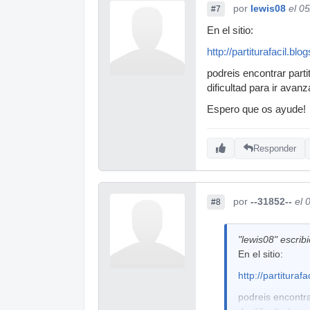
por
lewis08
el 0
#7
En el sitio:
http://partiturafacil.bl
podreis encontrar part
dificultad para ir avan
Espero que os ayude!
Responder
por
--31852--
el 
#8
"lewis08" escribi
En el sitio:
http://partituraf
podreis encontra