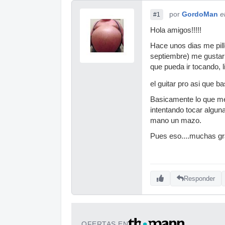
por
GordoMan
e
#1
Hola amigos!!!!!
Hace unos dias me pill
septiembre) me gustari
que pueda ir tocando, l
el guitar pro asi que 
Basicamente lo que me 
intentando tocar algu
mano un mazo.
Pues eso....muchas gr
Responder
OFERTAS EN