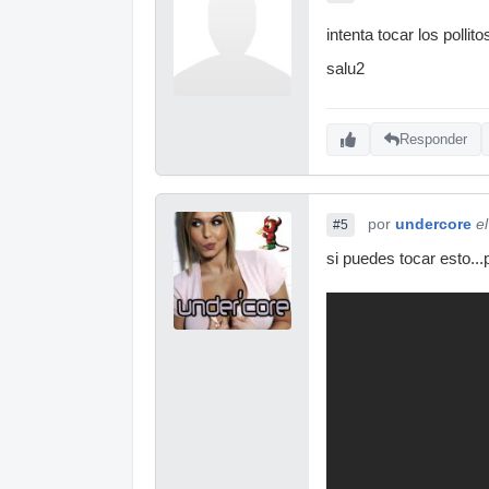
intenta tocar los pollito
salu2
Responder
por
undercore
e
#5
si puedes tocar esto..