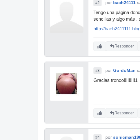
por
bach24111
e
#2
Tengo una página donde
sencillas y algo más , 
http://bach2411111.blo
Responder
por
GordoMan
e
#3
Gracias tronco!!!!!!!!!1
Responder
por
sonicman19
#4