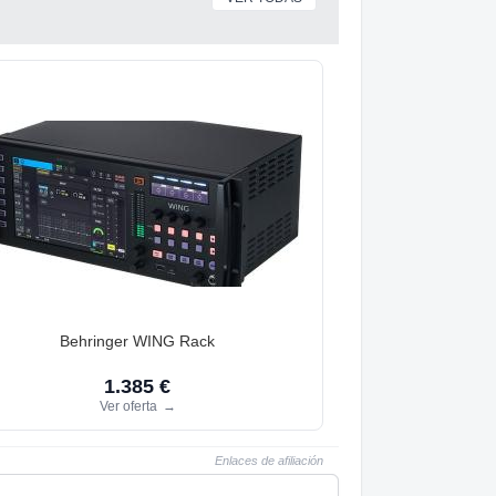
Behringer WING Rack
1.385 €
Ver oferta
→
Enlaces de afiliación