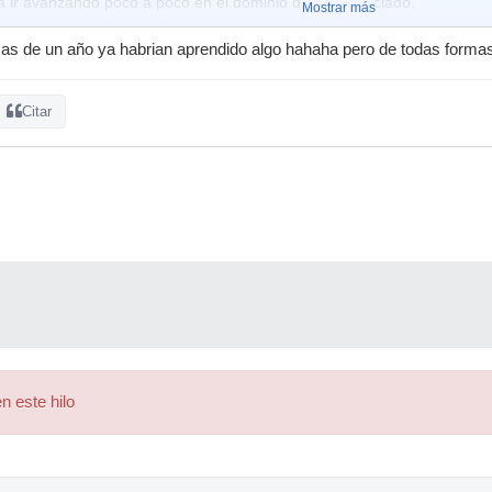
ra ir avanzando poco a poco en el dominio del piano/teclado.
Mostrar más
ayude!
 de un año ya habrian aprendido algo hahaha pero de todas formas
Citar
n este hilo