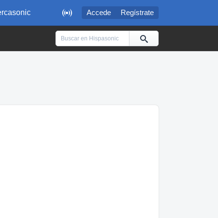

rcasonic
Accede
Regístrate