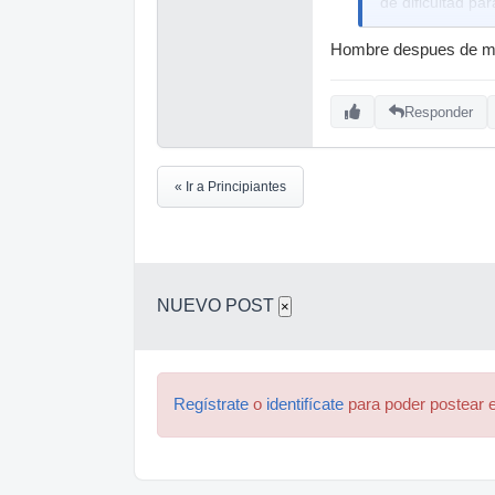
de dificultad pa
Espero que os 
Hombre despues de mas
Responder
« Ir a Principiantes
NUEVO POST
×
Regístrate
o
identifícate
para poder postear e