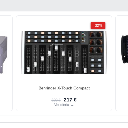
-32%
Behringer X-Touch Compact
217 €
320 €
Ver oferta
→