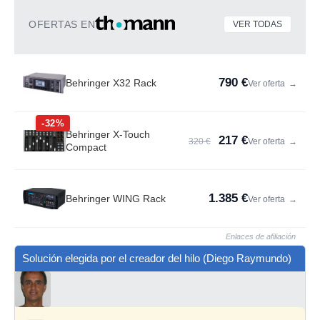
OFERTAS EN
VER TODAS
790 €
Behringer X32 Rack
Ver oferta
→
-32%
Behringer X-Touch
217 €
320 €
Ver oferta
→
Compact
1.385 €
Behringer WING Rack
Ver oferta
→
Enlaces de afiliación
Solución elegida por el creador del hilo (Diego Raymundo)