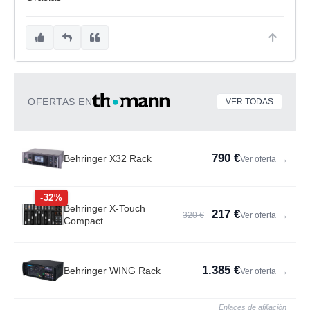
OFERTAS EN
VER TODAS
790 €
Behringer X32 Rack
Ver oferta
→
-32%
Behringer X-Touch
217 €
320 €
Ver oferta
→
Compact
1.385 €
Behringer WING Rack
Ver oferta
→
Enlaces de afiliación