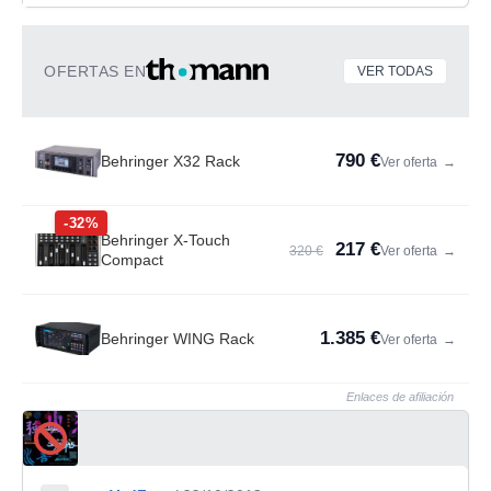
OFERTAS EN
VER TODAS
790 €
Behringer X32 Rack
Ver oferta
→
-32%
Behringer X-Touch
217 €
320 €
Ver oferta
→
Compact
1.385 €
Behringer WING Rack
Ver oferta
→
Enlaces de afiliación