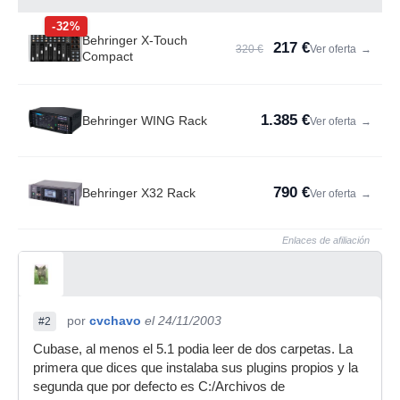
-32%
Behringer X-Touch
217 €
320 €
Ver oferta
→
Compact
1.385 €
Behringer WING Rack
Ver oferta
→
790 €
Behringer X32 Rack
Ver oferta
→
Enlaces de afiliación
por
cvchavo
el 24/11/2003
#2
Cubase, al menos el 5.1 podia leer de dos carpetas. La
primera que dices que instalaba sus plugins propios y la
segunda que por defecto es C:/Archivos de