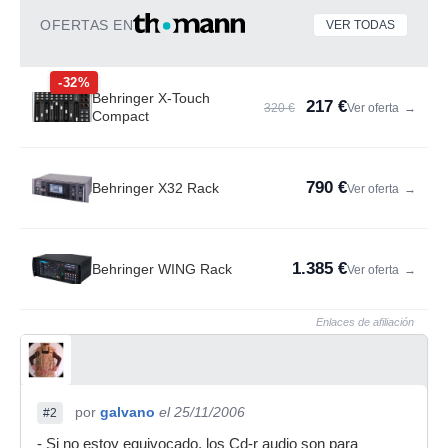
OFERTAS EN
VER TODAS
-32%
Behringer X-Touch
217 €
320 €
Ver oferta
→
Compact
790 €
Behringer X32 Rack
Ver oferta
→
1.385 €
Behringer WING Rack
Ver oferta
→
Enlaces de afiliación
por
galvano
el 25/11/2006
#2
- Si no estoy equivocado, los Cd-r audio son para