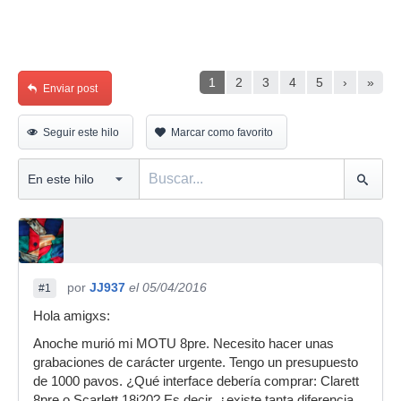
1
2
3
4
5
›
»
Enviar post
Seguir este hilo
Marcar como favorito
por
JJ937
el 05/04/2016
#1
Hola amigxs:
Anoche murió mi MOTU 8pre. Necesito hacer unas
grabaciones de carácter urgente. Tengo un presupuesto
de 1000 pavos. ¿Qué interface debería comprar: Clarett
8pre o Scarlett 18i20? Es decir, ¿existe tanta diferencia