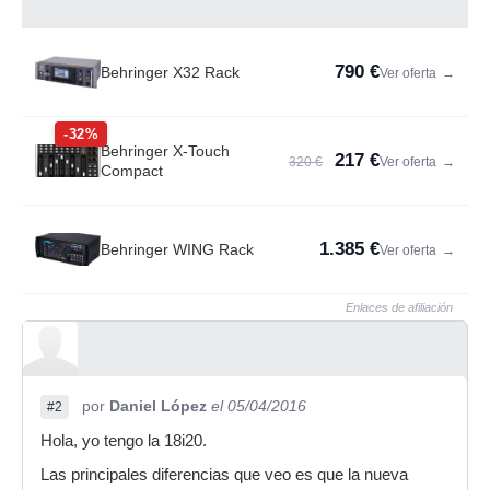
790 €
Behringer X32 Rack
Ver oferta
→
-32%
Behringer X-Touch
217 €
320 €
Ver oferta
→
Compact
1.385 €
Behringer WING Rack
Ver oferta
→
Enlaces de afiliación
por
Daniel López
el 05/04/2016
#2
Hola, yo tengo la 18i20.
Las principales diferencias que veo es que la nueva