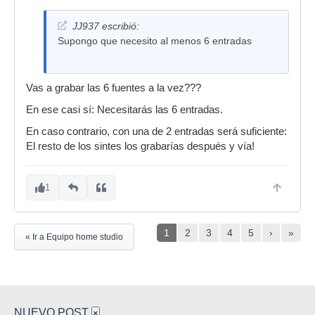
JJ937 escribió:
Supongo que necesito al menos 6 entradas
Vas a grabar las 6 fuentes a la vez???
En ese casi sí: Necesitarás las 6 entradas.
En caso contrario, con una de 2 entradas será suficiente:
El resto de los sintes los grabarías después y vía!
1
1
2
3
4
5
›
»
« Ir a Equipo home studio
NUEVO POST
×