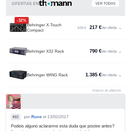
OFERTAS EN
VER TODAS
-32%
Behringer X-Touch
217 €
320 €
Ver oferta
→
Compact
790 €
Behringer X32 Rack
Ver oferta
→
1.385 €
Behringer WING Rack
Ver oferta
→
Enlaces de afiliación
por
Rune
el 13/02/2017
#92
Podeis alguno aclararme esta duda que postee antes?