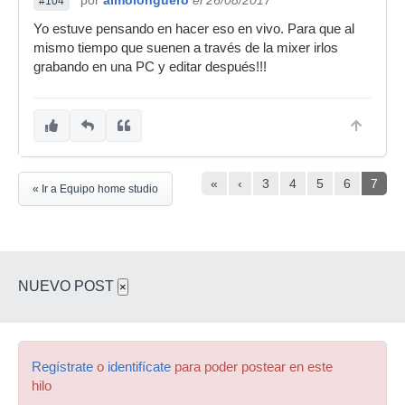
por
almolonguero
el 26/08/2017
#104
Yo estuve pensando en hacer eso en vivo. Para que al
mismo tiempo que suenen a través de la mixer irlos
grabando en una PC y editar después!!!
«
‹
3
4
5
6
7
« Ir a Equipo home studio
NUEVO POST
×
Regístrate
o
identifícate
para poder postear en este
hilo