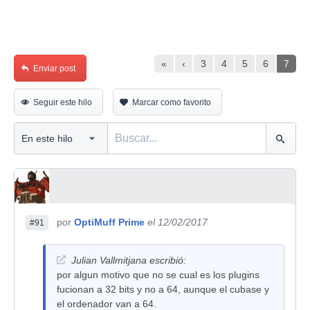
«
‹
3
4
5
6
7
Enviar post
Seguir este hilo
Marcar como favorito
por
OptiMuff Prime
el 12/02/2017
#91
Julian Vallmitjana escribió:
por algun motivo que no se cual es los plugins
fucionan a 32 bits y no a 64, aunque el cubase y
el ordenador van a 64.