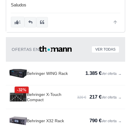
Saludos
1
OFERTAS EN
VER TODAS
1.385 €
Behringer WING Rack
Ver oferta
→
-32%
Behringer X-Touch
217 €
320 €
Ver oferta
→
Compact
790 €
Behringer X32 Rack
Ver oferta
→