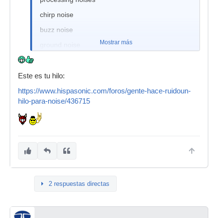
chirp noise
buzz noise
Mostrar más
ground noise
grinding noise
digital clicks and pops
Este es tu hilo:
https://www.hispasonic.com/foros/gente-hace-ruidoun-
hilo-para-noise/436715
2 respuestas directas