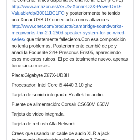
Te comento, antes disponía de una Xonar D2X (PCI-E)
http://www.amazon.es/ASUS-Xonar-D2X-PowerDVD-
Valuable/dp/B0011BC1FO
y posteriormente he tenido
una Xonar USB U7 conectada a unos altavoces
http://www.cnet.com/products/cambridge-soundworks-
megaworks-thx-2-1-250d-speaker-system-for-pc-wired-
series/
que tristemente fallecieron.Con esa composición
no tenía problemas. Posteriormente cambié de pc y
añadí la Focusrite 2i4+ Presonus Eris05, apareciendo
esos molestos ruidos. El pc es totalmente nuevo, apenas
tiene cinco meses:
Placa:Gigabyte Z87X-UD3H
Procesador: Intel Core i5 4440 3.10 ghz
Tarjeta de sonido integrada: Realtek hd audio.
Fuente de alimentación: Corsair CS650M 650W
Tarjeta de video integrada.
Tarjeta de red usb Alfa Network.
Crees que usando un cable de audio XLR a jack