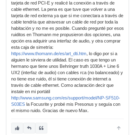
tarjeta de red PCI-E y realicé la conexión a través de
cable ethernet. La pena es que tuve que volver a una
tarjeta de red externa ya que si me conectara a través de
cable tendría que atravesar un cable de red por toda la
habitación y no me es posible. Cuando pregunté por esos
ruiditos en Thomann me propusieron dos opciones, una
opción era adquirir una interfaz de audio, y otra comprar
esta caja de simetría:
https://www.thomann.de/es/art_dti.htm
, lo digo por si a
alguien le sirviera de utilidad. El caso es que tengo un
hermano que tiene unos Behringer truth 1030A + Line 6
UX2 (interfaz de audio) con cables rca (no balanceado) y
no tiene ese ruido, él si tiene conexión de internet a
través de cable ethernet. Como aclaración decir que
instale en mi portátil
http://www.samsung.com/es/support/model/NP-SF510-
S03ES
la Focusrite y probé mis Presonus y seguía con
el mismo ruido. Gracias de nuevo Max.