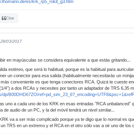
w.thomann.de/es/krk_rp5_rokit_g3.htm
Citar
 28/03/2017
bir en mayúsculas se considera equivalente a que estás gritando...
alida estéreo, que será lo habitual, porque es la habitual para auricul
ener un conector para esa salida (habitualmente necesitarás un minija
o más conveniente es que tenga conectores RCA. Quizá te cueste enc
1/4") a dos RCAs y necesites por tanto un adaptador de TRS 6,35
.es/dp/B00DHD67ZO/ref=pd_sim_23_6?_encoding=UTF8&psc=1&
as uno a cada uno de los KRK en esas entradas "RCA unbalanced" q
a de audio de un PC, y la del móvil tendrá un nivel similar...
KRK va a ser más complicado porque ya te digo que lo normal es que 
un TRS en un extremo y el RCA en el otro sólo vas a oir uno de los 