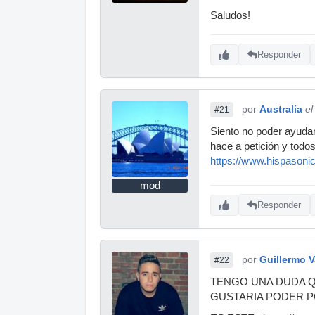
Saludos!
Responder
por
Australia
el
#21
Siento no poder ayudar
hace a petición y todo
https://www.hispason
mod
Responder
por
Guillermo V
#22
TENGO UNA DUDA Q
GUSTARIA PODER P