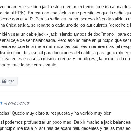
vocadamente se diría jack estéreo en un extremo (que iría a una de l
e iría al KRK). En realidad ese jack lo que permite es que la señal q
ucede con el XLR. Pero la señal es mono, por eso irá cada salida a un 
na única salida, se reparte a cada uno de los auriculares (derecho e 
bién usar un cable jack - jack, siendo ambos de tipo "mono", para co
señal deje de ser balanceada. Pero eso no tiene en principio que ser 
eada es que la primera minimiza las posibles interferencias (el ries
e disminución de la señal para longitudes del cable largas (generalme
 sea, en este caso, la misma interfaz + monitores), la primera da 
casero, puede no ser relevante.
Citar
77
el 02/01/2017
cias! Quedo muy claro tu respuesta y ha venido muy bien.
 si podemos profundizar un poco mas. De xlr macho a jack balancea
rincipio me iba a pillar unas de adam hall, decentes y de las mas e