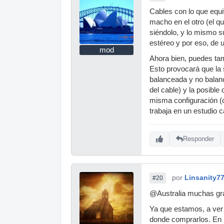
Cables con lo que equi
macho en el otro (el qu
siéndolo, y lo mismo s
estéreo y por eso, de u
mod
Ahora bien, puedes tam
Esto provocará que la 
balanceada y no balanc
del cable) y la posibl
misma configuración (o
trabaja en un estudio 
Responder
por
Linsanity7
#20
@Australia muchas gra
Ya que estamos, a ver
donde comprarlos. En p