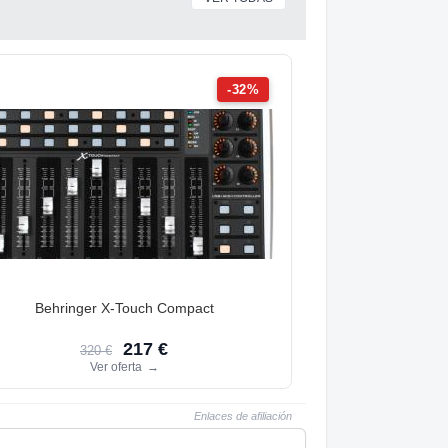
-32%
Behringer X-Touch Compact
217 €
320 €
Ver oferta
→
Enlaces de afiliación