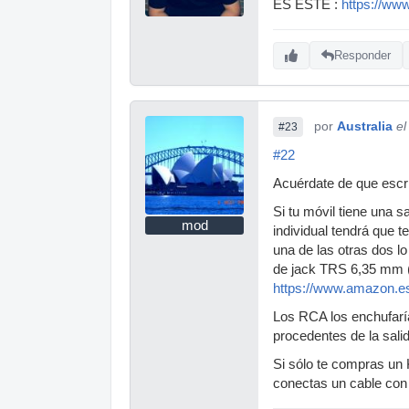
ES ESTE :
https://ww
Responder
por
Australia
el
#23
#22
Acuérdate de que escri
Si tu móvil tiene una s
mod
individual tendrá que t
una de las otras dos l
de jack TRS 6,35 mm (
https://www.amazon
Los RCA los enchufarí
procedentes de la salid
Si sólo te compras un 
conectas un cable con 