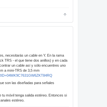
ares, necesitarás un cable en Y. En la rama
ck TRS - el que tiene dos anillos) y en cada
ontrar un cable así y sólo encuentres uno
 mm a mini-TRS de 3,5 mm
refRID=04MK9C7631GW6ZKT84RQ
ue son las diseñadas para señales
tu móvil tenga salida estéreo. Entonces si
canales estéreo.