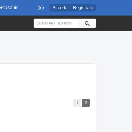

rcasonic
Accede
Regístrate
1
2