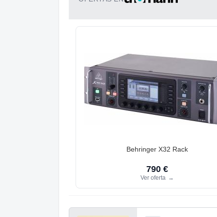
Behringer X32 Rack
790 €
Ver oferta
→