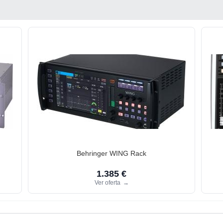
Behringer WING Rack
1.385 €
Ver oferta
→