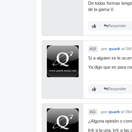
De todas formas tengo
de la gama V.
Responder
por
quark
el 04
#10
Si a alguien se le ocur
Ya digo que es para ro
Responder
por
quark
el 06
#11
¿Alguna opinión o con
krk a la una, krk a las d