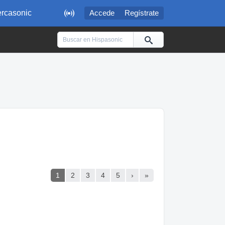

rcasonic
Accede
Regístrate
1
2
3
4
5
›
»