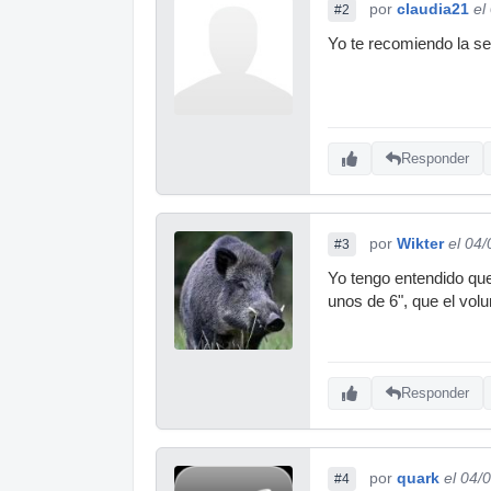
por
claudia21
el
#2
Yo te recomiendo la se
Responder
por
Wikter
el 04
#3
Yo tengo entendido que 
unos de 6", que el volu
Responder
por
quark
el 04/
#4