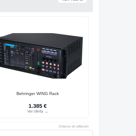
Behringer WING Rack
1.385 €
Ver oferta
→
Enlaces de afiliación