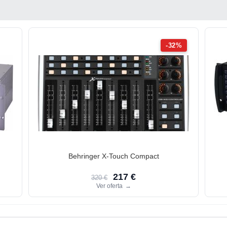
-32%
Behringer X-Touch Compact
217 €
320 €
Ver oferta
→