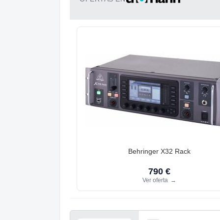
Behringer X32 Rack
790 €
Ver oferta
→