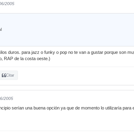
/06/2005
l
tilos duros. para jazz o funky o pop no te van a gustar porque son m
o, RAP de la costa oeste.)
Citar
06/2005
ncipio serían una buena opción ya que de momento lo utilizaría para 