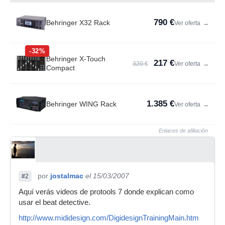
790 €
Behringer X32 Rack
Ver oferta
→
-32%
Behringer X-Touch
217 €
320 €
Ver oferta
→
Compact
1.385 €
Behringer WING Rack
Ver oferta
→
Enlaces de afiliación
por
jostalmac
el 15/03/2007
#2
Aquí verás videos de protools 7 donde explican como
usar el beat detective.
http://www.mididesign.com/DigidesignTrainingMain.htm