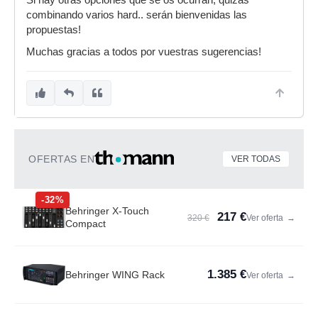
Si hay otras opciones que se os ocurran, quizás
combinando varios hard.. serán bienvenidas las
propuestas!
Muchas gracias a todos por vuestras sugerencias!
OFERTAS EN
VER TODAS
-32%
Behringer X-Touch
217 €
320 €
Ver oferta
→
Compact
1.385 €
Behringer WING Rack
Ver oferta
→