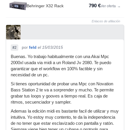
790 €
Behringer X32 Rack
Ver oferta
→
Enlaces de afiliación
por
feld
el 15/03/2015
#2
Buenas. Yo trabajo habitualmente con una Akai Mpc
2000xl usada via midi a un Roland Jv 2080. Te puedo
garantizar que el workflow en 100% factible y sin
necesidad de un pc.
Si tienes oportunidad de probar una Mpc con Novation
Bass Station 2 te va a sorprender y mucho. Te permite
grabar tus loops y gooves a tiempo real. Es caja de
ritmos, secuenciador y sampler.
Ademas la edición midi es bastante facil de utilizar y muy
intuitiva. Yo estoy muy contento, te da la independencia
de no tener que estar esclavizado con pantalla y ratón.
Siempre viene bien tener un cubase o protools para