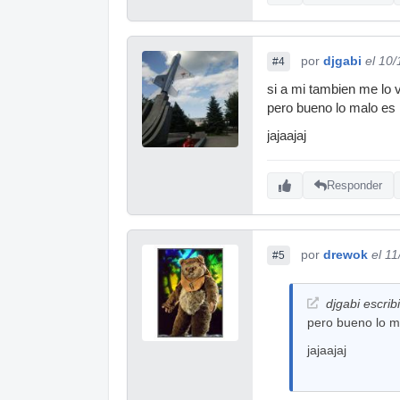
por
djgabi
el 10
#4
si a mi tambien me lo v
pero bueno lo malo es 
jajaajaj
Responder
por
drewok
el 1
#5
djgabi escrib
pero bueno lo m
jajaajaj