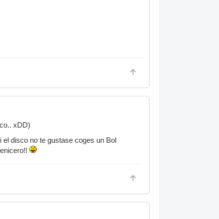
sco.. xDD)
i el disco no te gustase coges un Bol
cenicero!!