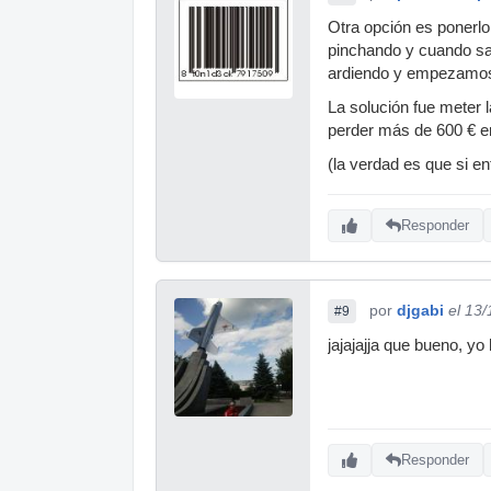
Otra opción es ponerlo
pinchando y cuando salí
ardiendo y empezamos 
La solución fue meter l
perder más de 600 € e
(la verdad es que si en
Responder
por
djgabi
el 13
#9
jajajajja que bueno, y
Responder