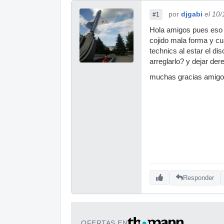
por
djgabi
el 10
#1
Hola amigos pues eso t
cojido mala forma y c
technics al estar el d
arreglarlo? y dejar dere
muchas gracias amig
Responder
OFERTAS EN