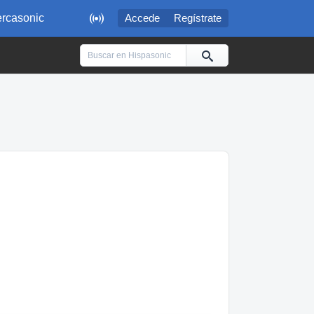

rcasonic
Accede
Regístrate