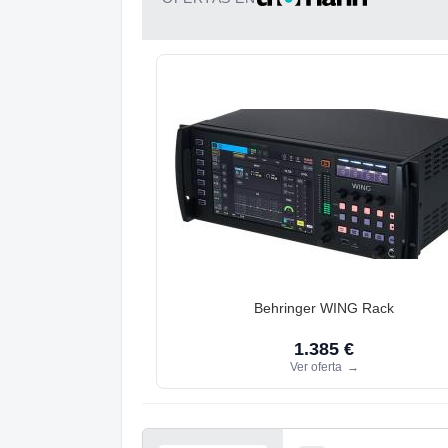
Behringer WING Rack
1.385 €
Ver oferta
→