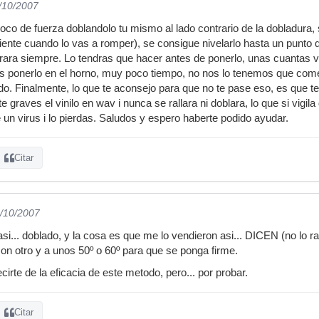
0/10/2007
co de fuerza doblandolo tu mismo al lado contrario de la dobladura, 
iente cuando lo vas a romper), se consigue nivelarlo hasta un punto
rara siempre. Lo tendras que hacer antes de ponerlo, unas cuantas v
 ponerlo en el horno, muy poco tiempo, no nos lo tenemos que comer, y
do. Finalmente, lo que te aconsejo para que no te pase eso, es que te 
 te graves el vinilo en wav i nunca se rallara ni doblara, lo que si vig
 un virus i lo pierdas. Saludos y espero haberte podido ayudar.
Citar
0/10/2007
i... doblado, y la cosa es que me lo vendieron asi... DICEN (no lo rat
con otro y a unos 50º o 60º para que se ponga firme.
cirte de la eficacia de este metodo, pero... por probar.
Citar