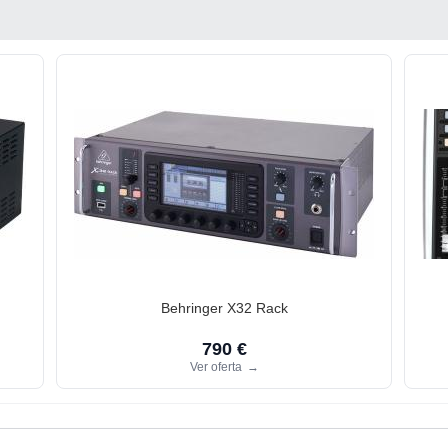
Behringer X32 Rack
790 €
Ver oferta
→