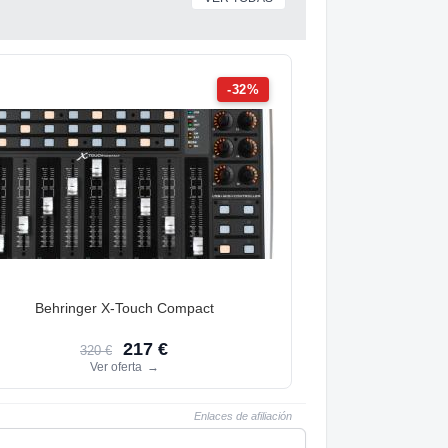
-32%
Behringer X-Touch Compact
217 €
320 €
Ver oferta
→
Enlaces de afiliación