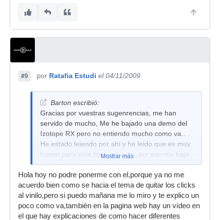
por
Ratafia Estudi
el 04/11/2009
#9
Barton escribió:
Gracias por vuestras sugenrencias, me han
servido de mucho, Me he bajado una demo del
Izotope RX pero no entiendo mucho como va..
He estado leiendo por ahi y he leido que es muy
bueno para este tipo de cosas, por eso me baje
Mostrar más
la demo. Visto que tu utilizas, SuperRayo, el
Hola hoy no podre ponerme con el,porque ya no me
Izotope Rx para lo mismo que me palnteo, me
acuerdo bien como se hacia el tema de quitar los clicks
podrias ayudar un poco para saber como
al vinilo,pero si puedo mañana me lo miro y te explico un
manejarlo para este tipo de cosas, o como
poco como va,también en la pagina web hay un vídeo en
funciona, ya que es un poco raro. Si el resultado
el que hay explicaciones de como hacer diferentes
es tan bueno como dices, quizas lo compre ya