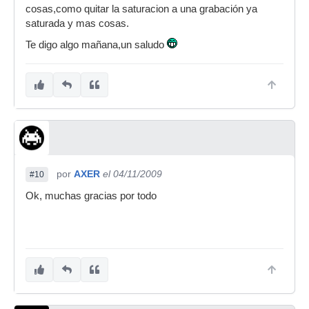
cosas,como quitar la saturacion a una grabación ya
que tengo muchos discos para digitalizar..
saturada y mas cosas.
Otra cosa que me he planteado y quisiera saber
Te digo algo mañana,un saludo
si alguien sabe.. Es mejor cambiar el cable del
tornadiscos para obtener una mejor calidad??
Utilizo un tornadiscos Technics sl 1200 mk2, y el
cable esta bien pero los conectores son los
miticos de plastico.. Merece la pena cambiar el
cable para este tipo de trabajo???
Muchas gracias de verdad por todo..
1Saludo
por
AXER
el 04/11/2009
#10
Ok, muchas gracias por todo