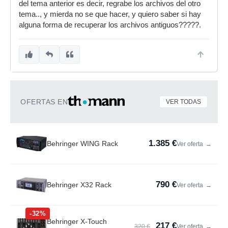
del tema anterior es decir, regrabe los archivos del otro
tema.., y mierda no se que hacer, y quiero saber si hay
alguna forma de recuperar los archivos antiguos?????.
OFERTAS EN
VER TODAS
1.385 €
Behringer WING Rack
Ver oferta
→
790 €
Behringer X32 Rack
Ver oferta
→
-32%
Behringer X-Touch
217 €
320 €
Ver oferta
→