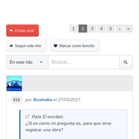
1
2
3
4
5
›
»
Enviar post
Seguir este hilo
Marcar como favorito
por
Australia
el 27/03/2017
#16
Rafa El escribió:
¿Si es cierto mi pregunta es, para que sirve
registrar una obra?