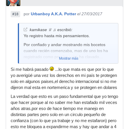
por
Urbanboy A.K.A. Potter
el 27/03/2017
#18
kamikase ♕ ♫ escribió:
Yo registro hasta mis pensamientos.
Por confiado y andar mostrando mis bocetos
cuando recién comenzaba, mas de uno los ha
registrado como propios y me ha clavado...
Mostrar más
Si me habrá pasado
...lo que mata es que por lo que
yo averigüé una vez los derechos en mi país te protegen
solo en algunos paises,el derecho internacional si no me
dijeron mal esta en nortemerica y se protegen en dolares
La verdad que esto es un paso fundamental que yo tengo
que hacer porque al no saber me han estafado mil veces
años atras,por eso de hace tiempo me manejo en
distintas partes pero solo en un circulo pequeño de
confianza (con lo que ya trabaje y no me estafaron) pero
esto me bloquea a expandirme mas y hay que andar a 4