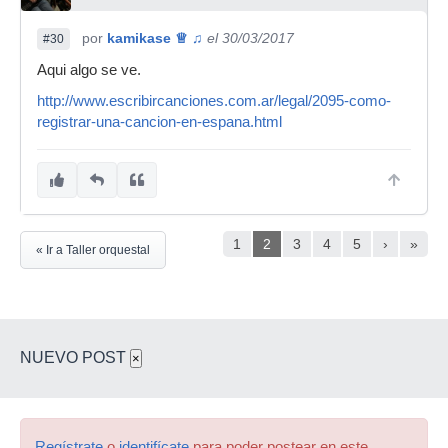
por
kamikase ♕ ♫
el 30/03/2017
#30
Aqui algo se ve.
http://www.escribircanciones.com.ar/legal/2095-como-
registrar-una-cancion-en-espana.html
1
2
3
4
5
›
»
« Ir a Taller orquestal
NUEVO POST
×
Regístrate
o
identifícate
para poder postear en este