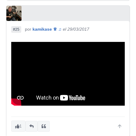
por
kamikase ♕ ♫
el 29/03/2017
#25
1