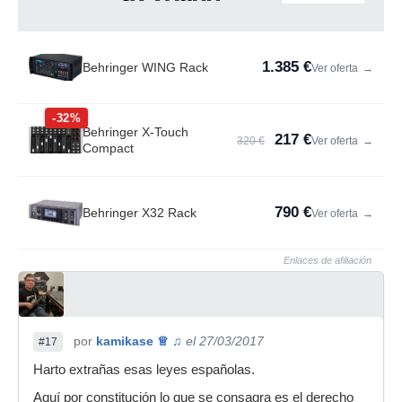
1.385 €
Behringer WING Rack
Ver oferta
→
-32%
Behringer X-Touch
217 €
320 €
Ver oferta
→
Compact
790 €
Behringer X32 Rack
Ver oferta
→
Enlaces de afiliación
por
kamikase ♕ ♫
el 27/03/2017
#17
Harto extrañas esas leyes españolas.
Aquí por constitución lo que se consagra es el derecho