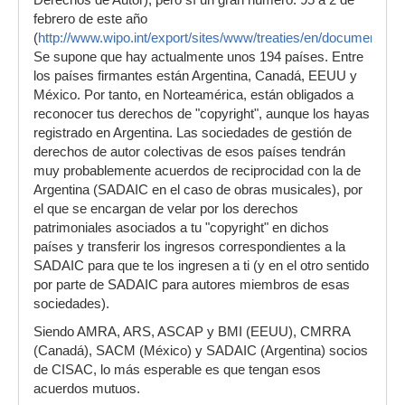
Derechos de Autor), pero sí un gran número: 95 a 2 de
febrero de este año
(
http://www.wipo.int/export/sites/www/treaties/en/documents/pd
Se supone que hay actualmente unos 194 países. Entre
los países firmantes están Argentina, Canadá, EEUU y
México. Por tanto, en Norteamérica, están obligados a
reconocer tus derechos de "copyright", aunque los hayas
registrado en Argentina. Las sociedades de gestión de
derechos de autor colectivas de esos países tendrán
muy probablemente acuerdos de reciprocidad con la de
Argentina (SADAIC en el caso de obras musicales), por
el que se encargan de velar por los derechos
patrimoniales asociados a tu "copyright" en dichos
países y transferir los ingresos correspondientes a la
SADAIC para que te los ingresen a ti (y en el otro sentido
por parte de SADAIC para autores miembros de esas
sociedades).
Siendo AMRA, ARS, ASCAP y BMI (EEUU), CMRRA
(Canadá), SACM (México) y SADAIC (Argentina) socios
de CISAC, lo más esperable es que tengan esos
acuerdos mutuos.